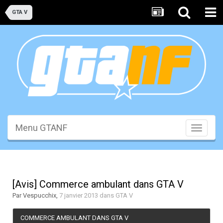
GTA V
Menu GTANF
Toggle
navigati
[Avis] Commerce ambulant dans GTA V
Par
Vespucchix
,
7 janvier 2013
dans
GTA V
COMMERCE AMBULANT DANS GTA V