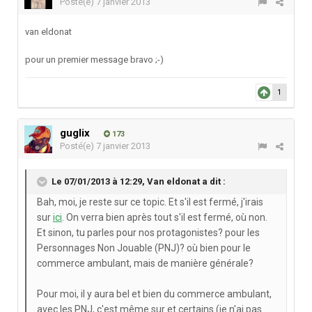
Posté(e)
7 janvier 2013
van eldonat
pour un premier message bravo ;-)
1
guglix
173
Posté(e)
7 janvier 2013
Le 07/01/2013 à 12:29, Van eldonat a dit :
Bah, moi, je reste sur ce topic. Et s'il est fermé, j'irais
sur
ici
. On verra bien après tout s'il est fermé, où non.
Et sinon, tu parles pour nos protagonistes? pour les
Personnages Non Jouable (PNJ)? où bien pour le
commerce ambulant, mais de manière générale?
Pour moi, il y aura bel et bien du commerce ambulant,
avec les PNJ, c'est même sur et certains (je n'ai pas