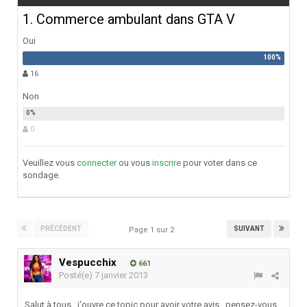
1. Commerce ambulant dans GTA V
Oui
16
Non
0
Veuillez vous
connecter
ou vous
inscrire
pour voter dans ce
sondage.
PRÉCÉDENT
SUIVANT
Page 1 sur 2
Vespucchix
661
Posté(e)
7 janvier 2013
Salut à tous , j'ouvre ce topic pour avoir votre avis , pensez-vous