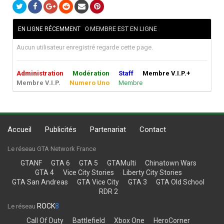
0 MEMBRE EST EN LIGNE
EN LIGNE RÉCEMMENT
Aucun utilisateur enregistré regarde cette page.
Administration
Modération
Staff
Membre V.I.P.+
Membre V.I.P.
Numero Uno
Membre
Accueil
Publicités
Partenariat
Contact
Le réseau GTA Network France
GTANF
GTA 6
GTA 5
GTAMulti
Chinatown Wars
GTA 4
Vice City Stories
Liberty City Stories
GTA San Andreas
GTA Vice City
GTA 3
GTA Old School
RDR 2
ROCK
8
Le réseau
Call Of Duty
Battlefield
Xbox One
HeroCorner