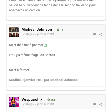
Commerce d'ambulance ? Je te pardonne , oui vendeur de
saucisse ou vendeur de tacos dans le second trailer on peut
apercevoir un camion.
Micheal Johnson
14
Posté(e)
7 janvier 2013
Sujet déjà traité par moi
ici
Et tu y a même réagi Los Santos.
Sujet à fermer
Modifié
7 janvier 2013
par Micheal Johnson
Vespucchix
661
Posté(e)
7 janvier 2013