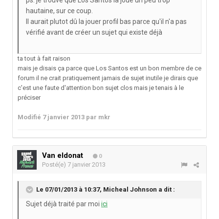
ps: je trouve que Los Santos la joue un peu trop
hautaine, sur ce coup.
Il aurait plutot dû la jouer profil bas parce qu'il n'a pas
vérifié avant de créer un sujet qui existe déjà
ta tout à fait raison
mais je disais ça parce que Los Santos est un bon membre de ce
forum il ne crait pratiquement jamais de sujet inutile je dirais que
c'est une faute d'attention bon sujet clos mais je tenais à le
préciser
Modifié
7 janvier 2013
par mkr
Van eldonat
0
Posté(e)
7 janvier 2013
Le 07/01/2013 à 10:37, Micheal Johnson a dit :
Sujet déjà traité par moi
ici