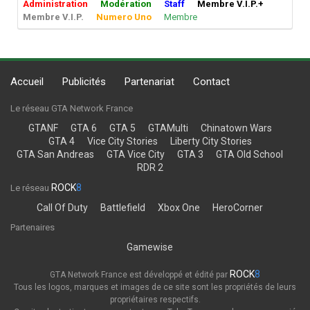
Administration
Modération
Staff
Membre V.I.P.+
Membre V.I.P.
Numero Uno
Membre
Accueil
Publicités
Partenariat
Contact
Le réseau GTA Network France
GTANF
GTA 6
GTA 5
GTAMulti
Chinatown Wars
GTA 4
Vice City Stories
Liberty City Stories
GTA San Andreas
GTA Vice City
GTA 3
GTA Old School
RDR 2
ROCK
8
Le réseau
Call Of Duty
Battlefield
Xbox One
HeroCorner
Partenaires
Gamewise
ROCK
8
GTA Network France est développé et édité par
Tous les logos, marques et images de ce site sont les propriétés de leurs
propriétaires respectifs.