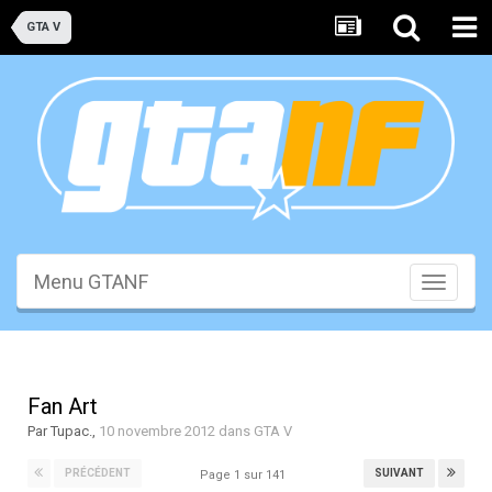
GTA V
Menu GTANF
Toggle
navigati
Fan Art
Par
Tupac.
,
10 novembre 2012
dans
GTA V
PRÉCÉDENT
SUIVANT
Page 1 sur 141