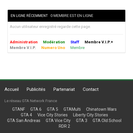
0 MEMBRE EST EN LIGNE
EN LIGNE RÉCEMMENT
Aucun utilisateur enregistré regarde cette page.
Administration
Modération
Staff
Membre V.I.P.+
Membre V.I.P.
Numero Uno
Membre
Accueil
Publicités
Partenariat
Contact
Le réseau GTA Network France
GTANF
GTA 6
GTA 5
GTAMulti
Chinatown Wars
GTA 4
Vice City Stories
Liberty City Stories
GTA San Andreas
GTA Vice City
GTA 3
GTA Old School
RDR 2