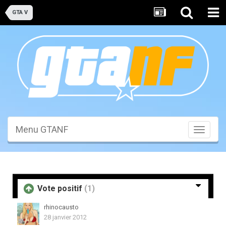
GTA V
Menu GTANF
Toggle
navigati
Vote positif
(1)
rhinocausto
28 janvier 2012