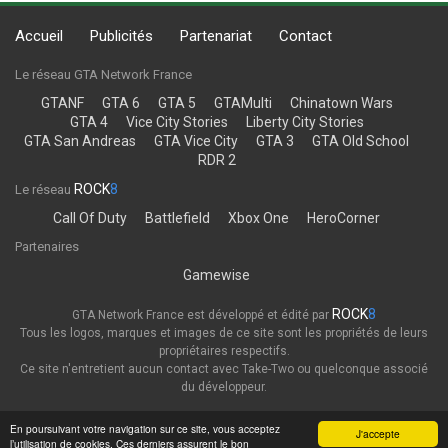
Accueil
Publicités
Partenariat
Contact
Le réseau GTA Network France
GTANF
GTA 6
GTA 5
GTAMulti
Chinatown Wars
GTA 4
Vice City Stories
Liberty City Stories
GTA San Andreas
GTA Vice City
GTA 3
GTA Old School
RDR 2
ROCK
8
Le réseau
Call Of Duty
Battlefield
Xbox One
HeroCorner
Partenaires
Gamewise
ROCK
8
GTA Network France est développé et édité par
Tous les logos, marques et images de ce site sont les propriétés de leurs
propriétaires respectifs.
Ce site n'entretient aucun contact avec Take-Two ou quelconque associé
du développeur.
Thème
Politique de confidentialité
En poursuivant votre navigation sur ce site, vous acceptez
J'accepte
l’utilisation de cookies. Ces derniers assurent le bon