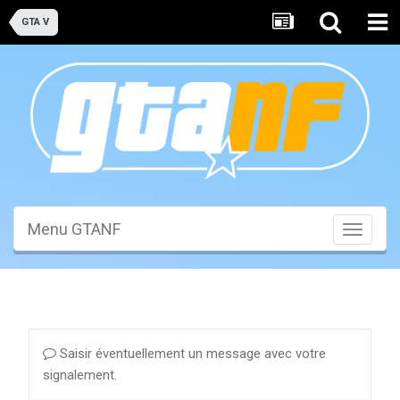
GTA V
Menu GTANF
Toggle
navigati
Saisir éventuellement un message avec votre
signalement.