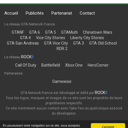
Accueil
Publicités
Partenariat
Contact
Le réseau GTA Network France
GTANF
GTA 6
GTA 5
GTAMulti
Chinatown Wars
GTA 4
Vice City Stories
Liberty City Stories
GTA San Andreas
GTA Vice City
GTA 3
GTA Old School
RDR 2
ROCK
8
Le réseau
Call Of Duty
Battlefield
Xbox One
HeroCorner
Partenaires
Gamewise
ROCK
8
GTA Network France est développé et édité par
Tous les logos, marques et images de ce site sont les propriétés de leurs
propriétaires respectifs.
Ce site n'entretient aucun contact avec Take-Two ou quelconque associé
du développeur.
Thème
Politique de confidentialité
En poursuivant votre navigation sur ce site, vous acceptez
J'accepte