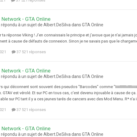
021
37 521 réponses
 Network - GTA Online
 répondu à un sujet de Albert.DeSilva dans
GTA Online
 ta réponse Viking ! J'en connaissais le principe et j'avoue que je n'ai jamais
ent à cause de défauts de connexion. Sinon je ne savais pas que le chargemen
2021
37 521 réponses
 Network - GTA Online
 répondu à un sujet de Albert.DeSilva dans
GTA Online
s qui déconnent sont souvent des pseudos "Barcodes" comme "IiiiiIIIIIIIiiIIIIiiii
. GTAV est vérolé. Et sur PC en tous cas, c'est devenu injouable à cause de ça.
able sur PC tant il y a ces jeunes tarés de cancers avec des Mod Menu. R* n'a i
2021
37 521 réponses
 Network - GTA Online
 répondu à un sujet de Albert.DeSilva dans
GTA Online