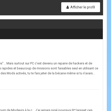
Afficher le profil
s"... Mais surtout sur PC c'est devenu un repaire de hackers et de
s rapides et beaucoup de missions sont faisables seul en utilisant ce
des Mods activés, tu te fais jeter de la bécane même si tu n'avais...
urri de Modeurs à la c... J'ai jamais pigé pourquoi R* laissait ces