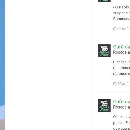
- Oui solo
suspension
Communaut
29 août
Café du
Roscoe a
Bien résum
recommence
réponse q
28 août
Café du
Roscoe a
Ok, c'est 
passif. En
que quand 