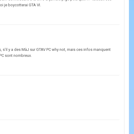
oi je boycotterai GTA VI.
s, s'il y a des MàJ sur GTAV PC why not, mais ces infos manquent
s PC sont nombreux.