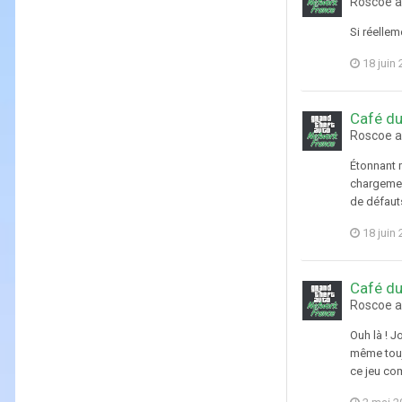
Roscoe a
Si réellem
18 juin
Café du
Roscoe a
Étonnant m
chargement
de défaut
18 juin
Café du
Roscoe a
Ouh là ! J
même touj
ce jeu co