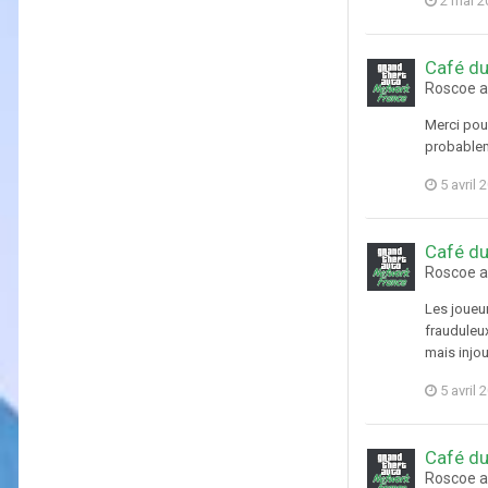
2 mai 2
Café du
Roscoe a
Merci pour
probablem
5 avril 
Café du
Roscoe a
Les joueur
frauduleux
mais injou
5 avril 
Café du
Roscoe a