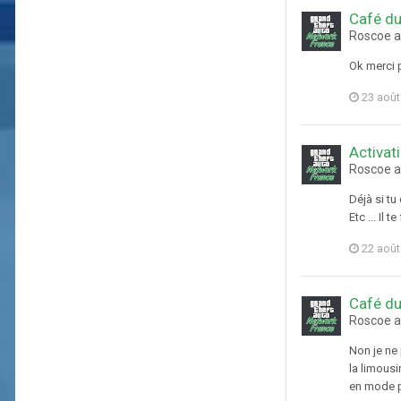
Café du
Roscoe a
Ok merci p
23 août
Activat
Roscoe a
Déjà si tu
Etc ... Il
22 août
Café du
Roscoe a
Non je ne 
la limousi
en mode pa