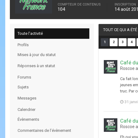
COMPTEUR DE CONTENUS
INSCRIPTION
104
14 août 20
TOUT CE QUI A ÉT
Toute l’activité
1
2
3
4
Profils
Mises à jour du statut
Café du
Réponses à un statut
Roscoe a
Forums
Ca fait lo
jeunes emm
Sujets
truc. Par 
Messages
31 janv
Calendrier
Évènements
Café du
Roscoe a
Commentaires de l’évènement
Eh oui vou