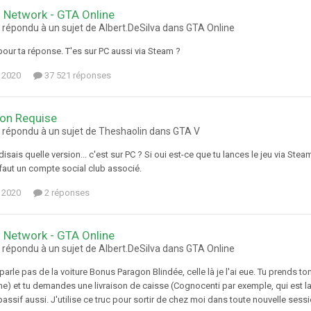
 Network - GTA Online
 répondu à un sujet de Albert.DeSilva dans
GTA Online
our ta réponse. T'es sur PC aussi via Steam ?
 2020
37 521 réponses
ion Requise
 répondu à un sujet de Theshaolin dans
GTA V
 disais quelle version... c'est sur PC ? Si oui est-ce que tu lances le jeu via Ste
 te faut un compte social club associé.
 2020
2 réponses
 Network - GTA Online
 répondu à un sujet de Albert.DeSilva dans
GTA Online
parle pas de la voiture Bonus Paragon Blindée, celle là je l'ai eue. Tu prends to
ne) et tu demandes une livraison de caisse (Cognocenti par exemple, qui est la 
ssif aussi. J'utilise ce truc pour sortir de chez moi dans toute nouvelle sessio