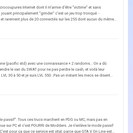
rocoupures Internet dont il m'arrive d'être "victime" et sans
 jouant principalement "grinder" c'est un jeu trop tronqué. -
 et rarement plus de 20 connectés sur les 255 dont aucun du même...
enne (pacific std) avec une connaissance + 2 randoms... On a dû
endre le van du SWAT pour ne pas perdre le cash, et voilà leur
 30 à 50 et je suis LVL 550...Pas un instant les mecs se disent...
 mode passif". Tous ces trucs marchent en PDG ou MC, mais pas en
 Je joue sur PC et c'est POURRI de Modders. Je n'enlève le mode passif
est pour ça que ce service est vital, parce que GTA V On Line est...