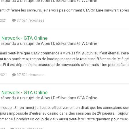
 répondu à un sujet de Albert.DeSilva dans
GTA Online
ent R* ferme les serveurs, je ne vois pas comment GTA On Line survivrait après
 2021
37 521 réponses
 Network - GTA Online
 répondu à un sujet de Albert.DeSilva dans
GTA Online
ais peut-être que GTAV commence à vivre sa fin. Aucun jeu n'est éternel. Perso
 trop nombreux, temps de loading insane et la totale indifférence de R* à gér
s. Et il est dépassé par beaucoup de nouveautés désormais. Une petite séance
 2021
37 521 réponses
 Network - GTA Online
 répondu à un sujet de Albert.DeSilva dans
GTA Online
oli coup ! Sinon merci j'ai test et effectivement on dirait que les connexions 
ours impossible d'entrer au casino dans des sessions de 29 joueurs. Toujours
mmence à prendre un coup de vieux aussi peut-être. Petite question pour ceux