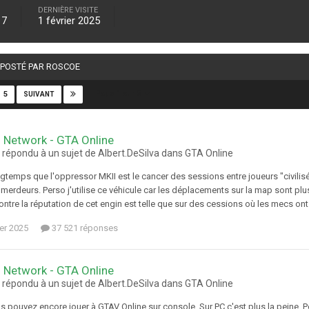
DERNIÈRE VISITE
17
1 février 2025
É POSTÉ PAR ROSCOE
Page 1 sur 5
5
SUIVANT
 Network - GTA Online
 répondu à un sujet de Albert.DeSilva dans
GTA Online
ngtemps que l'oppressor MKII est le cancer des sessions entre joueurs "civilisé
erdeurs. Perso j'utilise ce véhicule car les déplacements sur la map sont plu
contre la réputation de cet engin est telle que sur des cessions où les mecs ont 
ier 2025
37 521 réponses
 Network - GTA Online
 répondu à un sujet de Albert.DeSilva dans
GTA Online
s pouvez encore jouer à GTAV Online sur console. Sur PC c'est plus la peine. Po