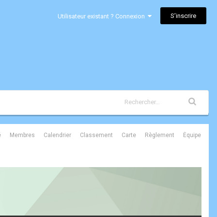
S’inscrire
Utilisateur existant ? Connexion
é
Membres
Calendrier
Classement
Carte
Règlement
Équipe