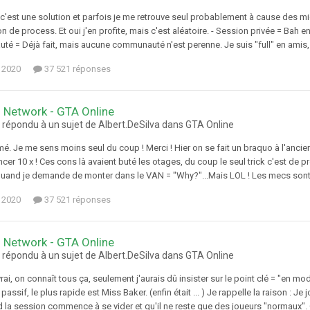
 c'est une solution et parfois je me retrouve seul probablement à cause des mic
 de process. Et oui j'en profite, mais c'est aléatoire. - Session privée = Bah en
é = Déjà fait, mais aucune communauté n'est perenne. Je suis "full" en amis,
 2020
37 521 réponses
 Network - GTA Online
 répondu à un sujet de Albert.DeSilva dans
GTA Online
é. Je me sens moins seul du coup ! Merci ! Hier on se fait un braquo à l'anci
r 10 x ! Ces cons là avaient buté les otages, du coup le seul trick c'est de pr
uand je demande de monter dans le VAN = "Why?"...Mais LOL ! Les mecs sont LVL
 2020
37 521 réponses
 Network - GTA Online
 répondu à un sujet de Albert.DeSilva dans
GTA Online
vrai, on connaît tous ça, seulement j'aurais dû insister sur le point clé = "en
 passif, le plus rapide est Miss Baker. (enfin était ... ) Je rappelle la raison :
la session commence à se vider et qu'il ne reste que des joueurs "normaux". C'