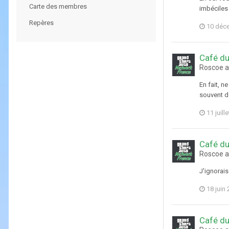
Carte des membres
imbéciles 
Repères
10 déc
Café du
Roscoe a
En fait, 
souvent de
11 juill
Café du
Roscoe a
J'ignorais
18 juin
Café du