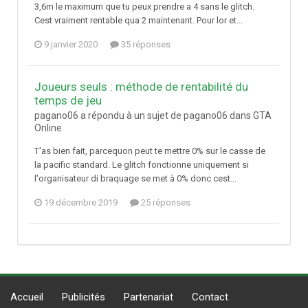
3,6m le maximum que tu peux prendre a 4 sans le glitch.
Cest vraiment rentable qua 2 maintenant. Pour lor et...
9 janvier 2020
35 réponses
Joueurs seuls : méthode de rentabilité du
temps de jeu
pagano06 a répondu à un sujet de pagano06 dans
GTA
Online
T'as bien fait, parcequon peut te mettre 0% sur le casse de
la pacific standard. Le glitch fonctionne uniquement si
l'organisateur di braquage se met à 0% donc cest...
19 décembre 2019
25 réponses
Accueil
Publicités
Partenariat
Contact