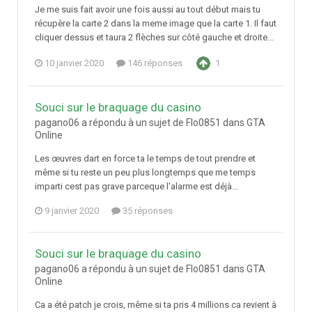
Je me suis fait avoir une fois aussi au tout début mais tu
récupère la carte 2 dans la meme image que la carte 1. Il faut
cliquer dessus et taura 2 flèches sur côté gauche et droite...
10 janvier 2020
146 réponses
1
Souci sur le braquage du casino
pagano06 a répondu à un sujet de Flo0851 dans
GTA
Online
Les œuvres dart en force ta le temps de tout prendre et
même si tu reste un peu plus longtemps que me temps
imparti cest pas grave parceque l'alarme est déjà...
9 janvier 2020
35 réponses
Souci sur le braquage du casino
pagano06 a répondu à un sujet de Flo0851 dans
GTA
Online
Ca a été patch je crois, même si ta pris 4 millions ca revient à