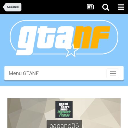
Accueil
Menu GTANF
Toggle
navigati
pagano06