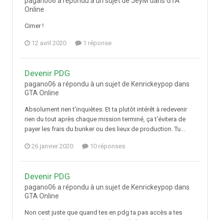
pagano06 a répondu à un sujet de JeyM dans
GTA
Online
Cimer !
12 avril 2020
1 réponse
Devenir PDG
pagano06 a répondu à un sujet de Kenrickeypop dans
GTA Online
Absolument rien t'inquiètes. Et ta plutôt intérêt à redevenir
rien du tout après chaque mission terminé, ça t'évitera de
payer les frais du bunker ou des lieux de production. Tu...
26 janvier 2020
10 réponses
Devenir PDG
pagano06 a répondu à un sujet de Kenrickeypop dans
GTA Online
Non cest juste que quand tes en pdg ta pas accès a tes