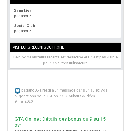
Xbox Live
pagano06
Social Club
pagano06
VISITEURS RÉCENTS DU PROFIL
Le bloc de visiteurs récents est désactivé et il n’est pas visible
pour les autres utilisateurs.
pagano06
a réagi à un message dans un sujet:
Vos
suggestions pour GTA online : Souhaits & Idées
9 mai 2020
GTA Online : Détails des bonus du 9 au 15
avril