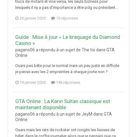
trucs de motard et vice versa, les seuls bizness pour
lesquels il ny a pas d'importance a être pdg ou président...
26 janvier 2020
10 réponses
Guide : Mise à jour « Le braquage du Diamond
Casino »
pagano06 a répondu à un sujet de The toi dans
GTA
Online
Ouais pas bête pour le normal mais un peu juste en difficile
je pense avec les 2 empreintes à chaque porte non ?
19 janvier 2020
146 réponses
GTA Online : La Karin Sultan classique est
maintenant disponible
pagano06 a répondu à un sujet de JeyM dans
GTA
Online
Ouais mais les rats de rockstar ont rongés les liasses de
billet dans le coffre journalier alors que je pensais que ça