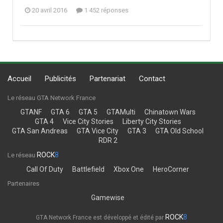
20 avril 2016
1 452 réponses
Accueil
Publicités
Partenariat
Contact
Le réseau GTA Network France
GTANF
GTA 6
GTA 5
GTAMulti
Chinatown Wars
GTA 4
Vice City Stories
Liberty City Stories
GTA San Andreas
GTA Vice City
GTA 3
GTA Old School
RDR 2
ROCK
8
Le réseau
Call Of Duty
Battlefield
Xbox One
HeroCorner
Partenaires
Gamewise
ROCK
8
GTA Network France est développé et édité par