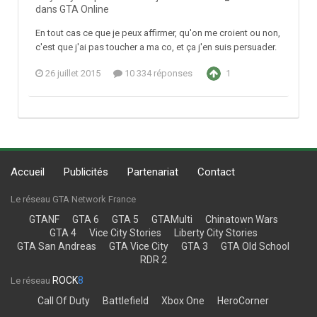
dans
GTA Online
En tout cas ce que je peux affirmer, qu'on me croient ou non,
c'est que j'ai pas toucher a ma co, et ça j'en suis persuader.
26 juillet 2015
10 334 réponses
1
Accueil
Publicités
Partenariat
Contact
Le réseau GTA Network France
GTANF
GTA 6
GTA 5
GTAMulti
Chinatown Wars
GTA 4
Vice City Stories
Liberty City Stories
GTA San Andreas
GTA Vice City
GTA 3
GTA Old School
RDR 2
ROCK
8
Le réseau
Call Of Duty
Battlefield
Xbox One
HeroCorner