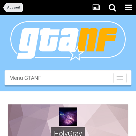
Accueil
Menu GTANF
Toggle
navigati
HolyGray