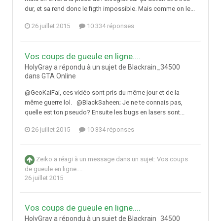
dur, et sa rend donc le figth impossible. Mais comme on le...
26 juillet 2015
10 334 réponses
Vos coups de gueule en ligne....
HolyGray a répondu à un sujet de Blackrain_34500
dans
GTA Online
@GeoKaiFai, ces vidéo sont pris du même jour et de la
même guerre lol. @BlackSaheen; Je ne te connais pas,
quelle est ton pseudo? Ensuite les bugs en lasers sont...
26 juillet 2015
10 334 réponses
Zeiko
a réagi à un message dans un sujet:
Vos coups
de gueule en ligne....
26 juillet 2015
Vos coups de gueule en ligne....
HolyGray a répondu à un sujet de Blackrain_34500