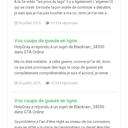
A la 2e vidéo "les pros du lags" il y a également L'algerien15
qui se crash. De toute façon inutile de continuer a debattre,
je sais que je n'ai pas toucher a ma co, donc je n'ai rien a...
26 juillet 2015
10 334 réponses
Vos coups de gueule en ligne....
HolyGray a répondu à un sujet de Blackrain_34500
dans
GTA Online
Ma co était instable , à cette guerre, comme je l'ai dit, donc
ce qui peut provoquer des lags, le coup de gueule est
complètement compréhensible je suis d'accord, je remet...
26 juillet 2015
10 334 réponses
Vos coups de gueule en ligne....
HolyGray a répondu à un sujet de Blackrain_34500
dans
GTA Online
Ce problème a l'air d'être réglé au niveau de ma connexion,
mais en effet a la place de l'enregistreur ça devait être très