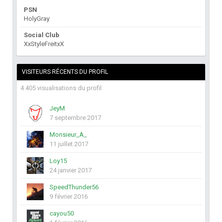
PSN
HolyGray
Social Club
XxStyleFreitxX
VISITEURS RÉCENTS DU PROFIL
4 405 visualisations du profil
JeyM
7 septembre 2017
Monsieur_A_
11 juillet 2017
Loy15
24 janvier 2017
SpeedThunder56
9 février 2016
cayou50