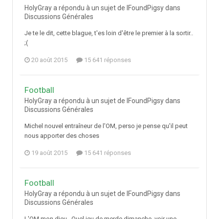
HolyGray a répondu à un sujet de IFoundPigsy dans
Discussions Générales
Je te le dit, cette blague, t'es loin d'être le premier à la sortir..
;(
20 août 2015
15 641 réponses
Football
HolyGray a répondu à un sujet de IFoundPigsy dans
Discussions Générales
Michel nouvel entraîneur de l'OM, perso je pense qu'il peut
nous apporter des choses
19 août 2015
15 641 réponses
Football
HolyGray a répondu à un sujet de IFoundPigsy dans
Discussions Générales
L'OM mon dieu.. Quel jeu de merde dimanche, voir une