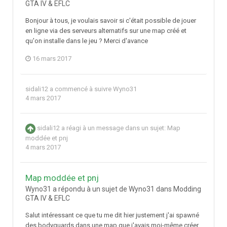
GTA IV & EFLC
Bonjour à tous, je voulais savoir si c'était possible de jouer
en ligne via des serveurs alternatifs sur une map créé et
qu'on installe dans le jeu ? Merci d'avance
16 mars 2017
sidali12
a commencé à suivre
Wyno31
4 mars 2017
sidali12
a réagi à un message dans un sujet:
Map
moddée et pnj
4 mars 2017
Map moddée et pnj
Wyno31 a répondu à un sujet de Wyno31 dans
Modding
GTA IV & EFLC
Salut intéressant ce que tu me dit hier justement j'ai spawné
des bodyguards dans une map que j'avais moi-même créer