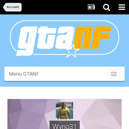
Accueil
Menu GTANF
Toggle
navigati
Wyno31