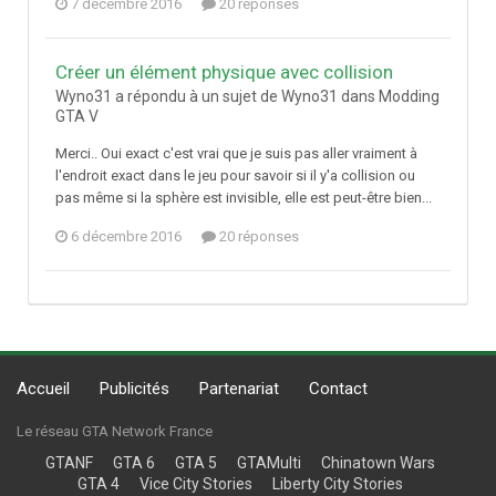
7 décembre 2016
20 réponses
Créer un élément physique avec collision
Wyno31 a répondu à un sujet de Wyno31 dans
Modding
GTA V
Merci.. Oui exact c'est vrai que je suis pas aller vraiment à
l'endroit exact dans le jeu pour savoir si il y'a collision ou
pas même si la sphère est invisible, elle est peut-être bien...
6 décembre 2016
20 réponses
Accueil
Publicités
Partenariat
Contact
Le réseau GTA Network France
GTANF
GTA 6
GTA 5
GTAMulti
Chinatown Wars
GTA 4
Vice City Stories
Liberty City Stories