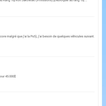
au Rang 10] Ron Jakowski (9 missions) [Débloquer au rang 13] ...
s encore malgré que j'ai la Ps5), j'ai besoin de quelques véhicules suivant.
pour 45.000$