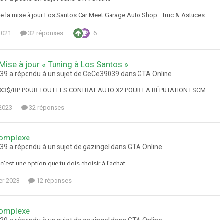
e la mise à jour Los Santos Car Meet Garage Auto Shop : Truc & Astuces :
2021
32 réponses
6
 Mise à jour « Tuning à Los Santos »
9 a répondu à un sujet de CeCe39039 dans
GTA Online
X3$/RP POUR TOUT LES CONTRAT AUTO X2 POUR LA RÉPUTATION LSCM
2023
32 réponses
omplexe
9 a répondu à un sujet de gazingel dans
GTA Online
, c'est une option que tu dois choisir à l'achat
ier 2023
12 réponses
omplexe
9 a répondu à un sujet de gazingel dans
GTA Online