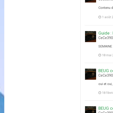
Contenu d
1 août 
Guide :
CeCe3903
SEMAINE 
18 mai 
BEUG c
CeCe3903
oui et oui
18 févr
BEUG c
CeCe3903