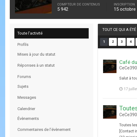
COMPTEUR DE CONTENUS
INSCRIPTION
5 942
15 octobre
TOUT CE QUI A ÉTÉ
Toute l’activité
1
2
3
4
Profils
Mises à jour du statut
Café du
Réponses à un statut
CeCe3903
Forums
Salut à to
Sujets
17 juill
Messages
Toutes
Calendrier
CeCe3903
Évènements
Toutes le
Commentaires de l’évènement
[Contact 