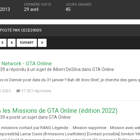
DERNIÈRE VISITE
JOURS GAGNÉS
 2013
29 avril
45
 POSTÉ PAR CECE39039
Page 1 sur 229
5
6
SUIVANT
 Network - GTA Online
9 a répondu à un sujet de Albert.DeSilva dans
GTA Online
us ici Dernier post date du 31 janvier !! Bah dit donc Bref, je cherche des gens
et 2025
37 521 réponses
 les Missions de GTA Online (édition 2022)
9 a posté un sujet dans
GTA Online
s missions contact par RANG Légende : : Mission supprimer. : Mission avec ast
impossible] Lamar Davis (8 missions LowRiders) [Contact possible] Siméon Yét