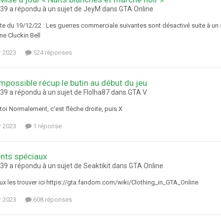
9 a répondu à un sujet de JeyM dans
GTA Online
ate du 19/12/22 : Les guerres commerciale suivantes sont désactivé suite à u
ne Cluckin Bell
r 2023
524 réponses
mpossible récup le butin au début du jeu
9 a répondu à un sujet de Flolha87 dans
GTA V
toi Normalement, c'est flèche droite, puis X
r 2023
1 réponse
nts spéciaux
9 a répondu à un sujet de Seaktikit dans
GTA Online
eux les trouver ici https://gta.fandom.com/wiki/Clothing_in_GTA_Online
r 2023
608 réponses