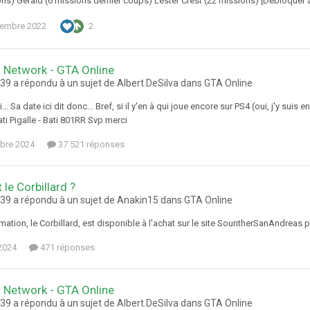
ons) Gérald (6 missions dernier coups) Lester Crest (22 missions) [Débloquer 
tembre 2022
2
 Network - GTA Online
9 a répondu à un sujet de Albert.DeSilva dans
GTA Online
i... Sa date ici dit donc... Bref, si il y'en à qui joue encore sur PS4 (oui, j'y sui
i Pigalle - Bati 801RR Svp merci
bre 2024
37 521 réponses
 le Corbillard ?
9 a répondu à un sujet de Anakin15 dans
GTA Online
mation, le Corbillard, est disponible à l'achat sur le site SountherSanAndreas 
 2024
471 réponses
 Network - GTA Online
9 a répondu à un sujet de Albert.DeSilva dans
GTA Online