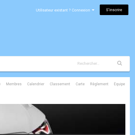
S’inscrire
Utilisateur existant ? Connexion
é
Membres
Calendrier
Classement
Carte
Règlement
Équipe