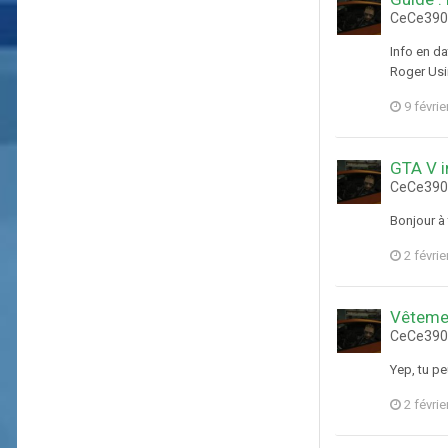
CeCe3903
Info en d
Roger Usi
9 févrie
GTA V i
CeCe3903
Bonjour à 
2 févrie
Vêteme
CeCe3903
Yep, tu p
2 févrie