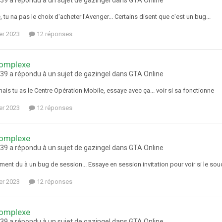
 tu na pas le choix d'acheter l'Avenger... Certains disent que c'est un bug...
ier 2023
12 réponses
omplexe
9 a répondu à un sujet de gazingel dans
GTA Online
amais tu as le Centre Opération Mobile, essaye avec ça... voir si sa fonctionne
ier 2023
12 réponses
omplexe
9 a répondu à un sujet de gazingel dans
GTA Online
ment du à un bug de session... Essaye en session invitation pour voir si le sou
ier 2023
12 réponses
omplexe
9 a répondu à un sujet de gazingel dans
GTA Online