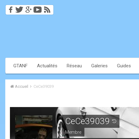
GTANF
Actualités
Réseau
Galeries
Guides
Accueil
CeCe39039
CeCe39039
Membre