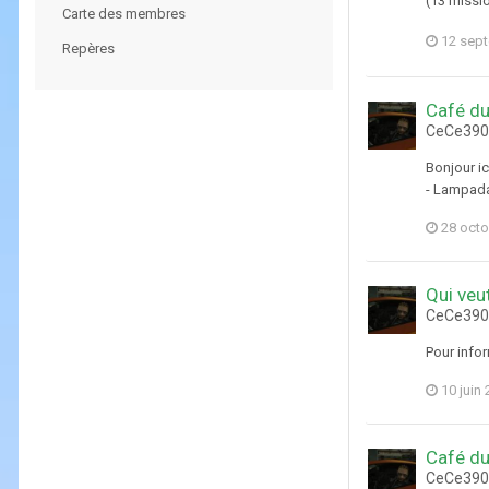
(13 missi
Carte des membres
12 sep
Repères
Café du
CeCe3903
Bonjour ic
- Lampadat
28 octo
Qui veut
CeCe3903
Pour infor
10 juin
Café du
CeCe3903