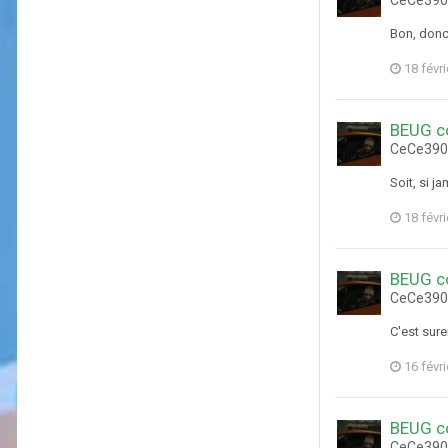
Bon, donc,
18 févr
BEUG c
CeCe3903
Soit, si j
18 févr
BEUG c
CeCe3903
C'est sure
16 févr
BEUG c
CeCe3903