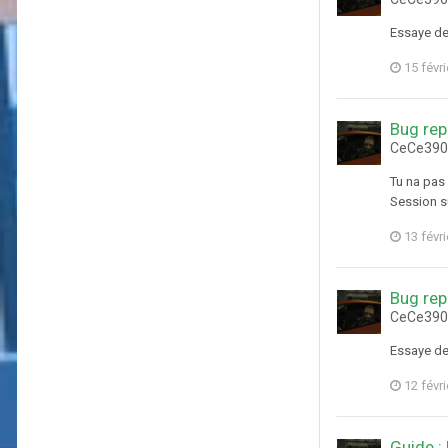
Essaye de
15 févr
Bug rep
CeCe3903
Tu na pas 
Session su
13 févr
Bug rep
CeCe3903
Essaye de 
12 févr
Guide :