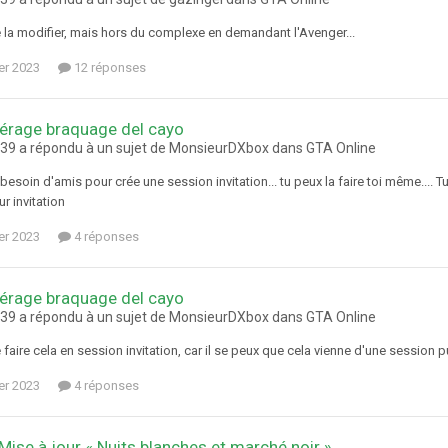
 la modifier, mais hors du complexe en demandant l'Avenger...
ier 2023
12 réponses
érage braquage del cayo
9 a répondu à un sujet de MonsieurDXbox dans
GTA Online
besoin d'amis pour crée une session invitation... tu peux la faire toi même.... 
r invitation
ier 2023
4 réponses
érage braquage del cayo
9 a répondu à un sujet de MonsieurDXbox dans
GTA Online
faire cela en session invitation, car il se peux que cela vienne d'une session pub
ier 2023
4 réponses
 Mise à jour « Nuits blanches et marché noir »