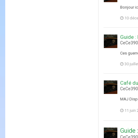
Bonjour i
10 déc
Guide :
CeCe3903
Ces guerr
30 juill
Café du
CeCe3903
MAJ Dispo
11 juin
Guide 
CeCe3903