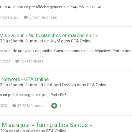
ci... MAJ dispo en pré-téléchargement sur PS4/Ps5 : 6.212 Go
embre 2023
37 521 réponses
 Mise à jour « Nuits blanches et marché noir »
9 a répondu à un sujet de JeyM dans
GTA Online
es sont de nouveaux disponible Guerres commerciales désactivé : Porte avion
et 2023
524 réponses
 Network - GTA Online
9 a répondu à un sujet de Albert.DeSilva dans
GTA Online
 en pré téléchargement pour Ps4 / Ps5
 2023
37 521 réponses
1
: Mise à jour « Tuning à Los Santos »
9 a posté un sujet dans
GTA Online