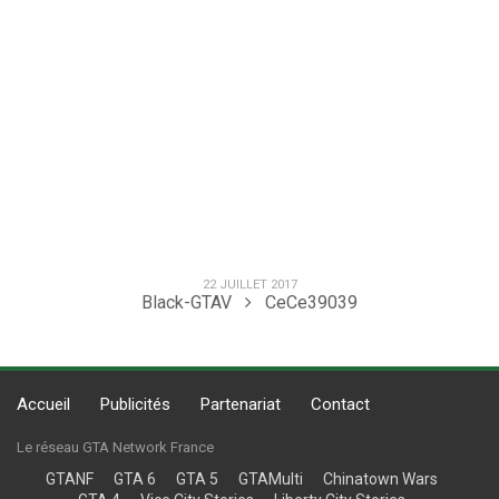
22 JUILLET 2017
Black-GTAV
CeCe39039
Accueil
Publicités
Partenariat
Contact
Le réseau GTA Network France
GTANF
GTA 6
GTA 5
GTAMulti
Chinatown Wars