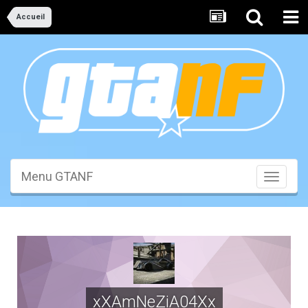
Accueil
Menu GTANF
Toggle
navigati
xXAmNeZiA04Xx