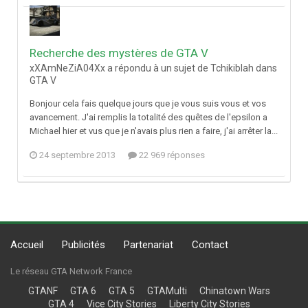
Recherche des mystères de GTA V
xXAmNeZiA04Xx a répondu à un sujet de Tchikiblah dans
GTA V
Bonjour cela fais quelque jours que je vous suis vous et vos
avancement. J'ai remplis la totalité des quêtes de l'epsilon a
Michael hier et vus que je n'avais plus rien a faire, j'ai arrêter la...
24 septembre 2013
22 969 réponses
Accueil
Publicités
Partenariat
Contact
Le réseau GTA Network France
GTANF
GTA 6
GTA 5
GTAMulti
Chinatown Wars
GTA 4
Vice City Stories
Liberty City Stories