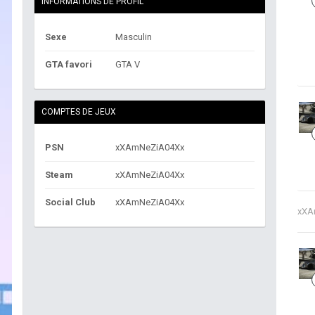
INFORMATIONS DE PROFIL
Sexe
Masculin
GTA favori
GTA V
COMPTES DE JEUX
PSN
xXAmNeZiA04Xx
Steam
xXAmNeZiA04Xx
Social Club
xXAmNeZiA04Xx
xXA