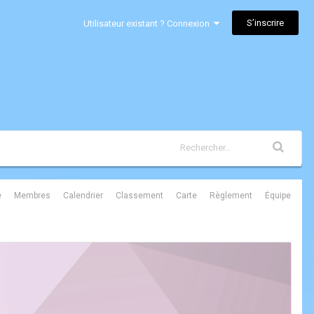
S’inscrire
Utilisateur existant ? Connexion
é
Membres
Calendrier
Classement
Carte
Règlement
Équipe