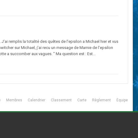
'ai remplis la totalité des quêtes de l'epsilon a Michael hier et vus
'ai switcher sur Michael, j'ai recu un message de Marnie de l'epsilon
otte a succomber aux vagues. " Ma question est : Est...
é
Membres
Calendrier
Classement
Carte
Règlement
Équipe