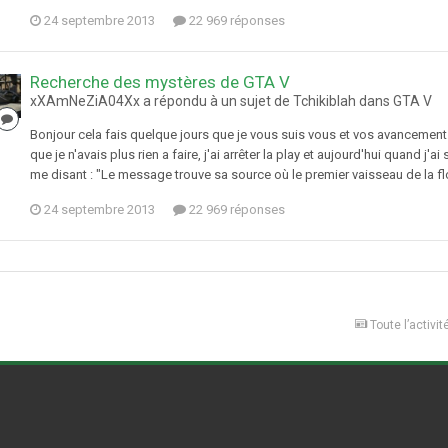
24 septembre 2013
22 969 réponses
Recherche des mystères de GTA V
xXAmNeZiA04Xx a répondu à un sujet de Tchikiblah dans
GTA V
Bonjour cela fais quelque jours que je vous suis vous et vos avancement. J
que je n'avais plus rien a faire, j'ai arrêter la play et aujourd'hui quand j
me disant : "Le message trouve sa source où le premier vaisseau de la fl
24 septembre 2013
22 969 réponses
Toute l’activit