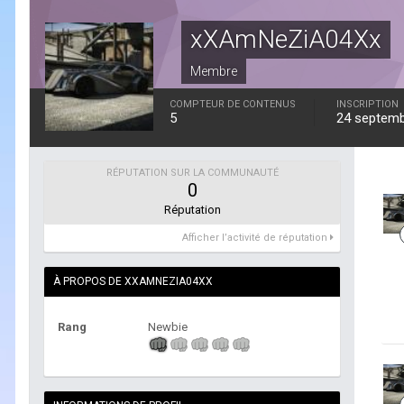
xXAmNeZiA04Xx
Membre
COMPTEUR DE CONTENUS
INSCRIPTION
5
24 septemb
RÉPUTATION SUR LA COMMUNAUTÉ
0
Réputation
Afficher l’activité de réputation
À PROPOS DE XXAMNEZIA04XX
Rang
Newbie