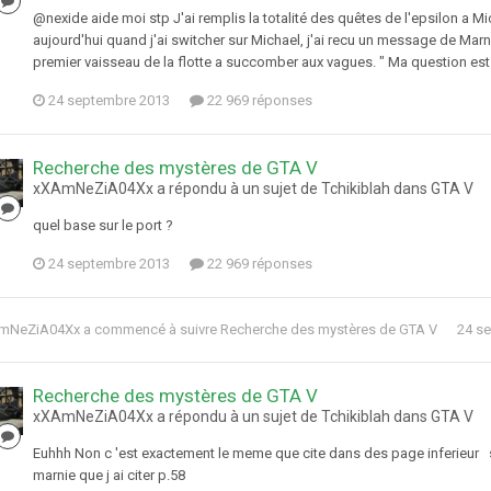
@nexide aide moi stp J'ai remplis la totalité des quêtes de l'epsilon a Michae
aujourd'hui quand j'ai switcher sur Michael, j'ai recu un message de Marn
premier vaisseau de la flotte a succomber aux vagues. " Ma question est : 
24 septembre 2013
22 969 réponses
Recherche des mystères de GTA V
xXAmNeZiA04Xx a répondu à un sujet de Tchikiblah dans
GTA V
quel base sur le port ?
24 septembre 2013
22 969 réponses
mNeZiA04Xx
a commencé à suivre
Recherche des mystères de GTA V
24 s
Recherche des mystères de GTA V
xXAmNeZiA04Xx a répondu à un sujet de Tchikiblah dans
GTA V
Euhhh Non c 'est exactement le meme que cite dans des page inferieur
marnie que j ai citer p.58