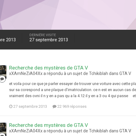
DERNIÈRE VISITE
re 2013
27 septembre 2013
Recherche des mystères de GTA V
xXAmNeZiA04Xx a répondu à un sujet de Tchikiblah dans
GTA V
et voila pour ce que je parler essayer de trouver une voiture avec cette pl
sur sa corespond a une plaque d'imatriculation. ce n est en aucun cas des
vraiment des ovni il n y en a pas qu a la 4.12 il y en a 3 ou 4 qui passe e
27 septembre 2013
22 969 réponses
Recherche des mystères de GTA V
xXAmNeZiA04Xx a répondu à un sujet de Tchikiblah dans
GTA V