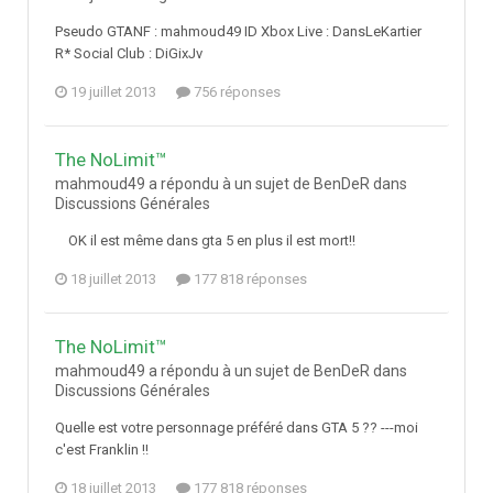
Pseudo GTANF : mahmoud49 ID Xbox Live : DansLeKartier
R* Social Club : DiGixJv
19 juillet 2013
756 réponses
The NoLimit™
mahmoud49 a répondu à un sujet de BenDeR dans
Discussions Générales
OK il est même dans gta 5 en plus il est mort!!
18 juillet 2013
177 818 réponses
The NoLimit™
mahmoud49 a répondu à un sujet de BenDeR dans
Discussions Générales
Quelle est votre personnage préféré dans GTA 5 ?? ---moi
c'est Franklin !!
18 juillet 2013
177 818 réponses