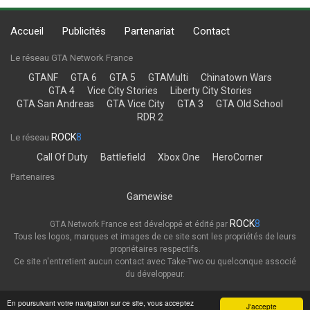
Accueil
Publicités
Partenariat
Contact
Le réseau GTA Network France
GTANF
GTA 6
GTA 5
GTAMulti
Chinatown Wars
GTA 4
Vice City Stories
Liberty City Stories
GTA San Andreas
GTA Vice City
GTA 3
GTA Old School
RDR 2
ROCK
8
Le réseau
Call Of Duty
Battlefield
Xbox One
HeroCorner
Partenaires
Gamewise
ROCK
8
GTA Network France est développé et édité par
Tous les logos, marques et images de ce site sont les propriétés de leurs
propriétaires respectifs.
Ce site n'entretient aucun contact avec Take-Two ou quelconque associé
du développeur.
Thème
Politique de confidentialité
En poursuivant votre navigation sur ce site, vous acceptez
J'accepte