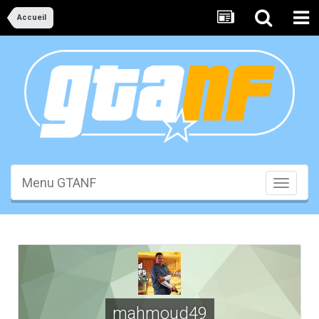
Accueil
Menu GTANF
Toggle
navigati
mahmoud49