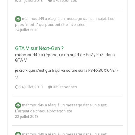
24 juillet 2013
570 réponses
mahmoud49
a réagi à un message dans un sujet:
Les
pires "morts" qui pourront être inventées.
24 juillet 2013
GTA V sur Next-Gen ?
mahmoud49 a répondu à un sujet de EaZy FuZi dans
GTA V
je croix que c'est gta 6 qui va sortire sur la PS4-XBOX ONE!! -
-)
24 juillet 2013
339 réponses
mahmoud49
a réagi à un message dans un sujet:
L'argent de chaque protagoniste
22 juillet 2013
mahmoud49
a réagi à un message dans un sujet: