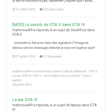
si elle ne surchauffe pas, seulement j'espère que t'auras...
31 juillet 2013
232 réponses
[MOD] Le switch de GTA V dans GTA IV
mahmoud49 a répondu à un sujet de SouthFool dans
GTA V
comment tu fait pour faire des signature ( l'image en
desous de ton message) desoler je suis ord sujet je sais!!
31 juillet 2013
17 réponses
mahmoud49
a commencé à suivre
Café du Network - GTA V
,
Le bar GTA IV
,
GTA V : va-t-il péter nos consoles ?
et et 2
autres
30 juillet 2013
Le bar GTA IV
mahmoud49 a répondu à un sujet de Nipsey dans
GTA
IV