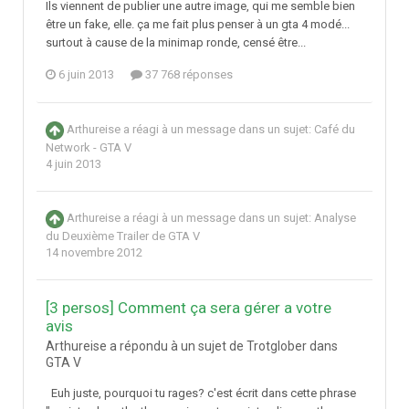
Ils viennent de publier une autre image, qui me semble bien
être un fake, elle. ça me fait plus penser à un gta 4 modé...
surtout à cause de la minimap ronde, censé être...
6 juin 2013
37 768 réponses
Arthureise
a réagi à un message dans un sujet:
Café du
Network - GTA V
4 juin 2013
Arthureise
a réagi à un message dans un sujet:
Analyse
du Deuxième Trailer de GTA V
14 novembre 2012
[3 persos] Comment ça sera gérer a votre
avis
Arthureise a répondu à un sujet de Trotglober dans
GTA V
Euh juste, pourquoi tu rages? c'est écrit dans cette phrase