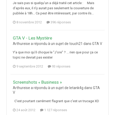
Je sais pas si quelqu'un a déjà traité cet article : Mais
d'après eux, il n'y aurait pas seulement la couverture de
publiée à 18h... Ca peut être intéressant, par contre ils...
8 novembre 2012
396 réponses
GTA V - Les Mystère
Arthureise a répondu à un sujet de touch21 dans
GTA V
Y'a que moi qu'il choque le "J'ore" ? ... rien que pour ça ce
topic ne devrait pas exister
9 septembre 2012
93 réponses
Screenshots « Business »
Arthureise a répondu à un sujet de letank4g dans
GTA
V
C'est pourtant carrément flagrant que c'est un trucage XD
24 août 2012
1 127 réponses