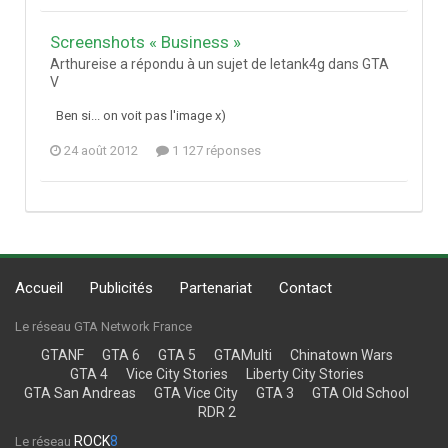
Screenshots « Business »
Arthureise a répondu à un sujet de letank4g dans
GTA
V
Ben si... on voit pas l'image x)
24 août 2012
1 127 réponses
Accueil
Publicités
Partenariat
Contact
Le réseau GTA Network France
GTANF
GTA 6
GTA 5
GTAMulti
Chinatown Wars
GTA 4
Vice City Stories
Liberty City Stories
GTA San Andreas
GTA Vice City
GTA 3
GTA Old School
RDR 2
ROCK
8
Le réseau