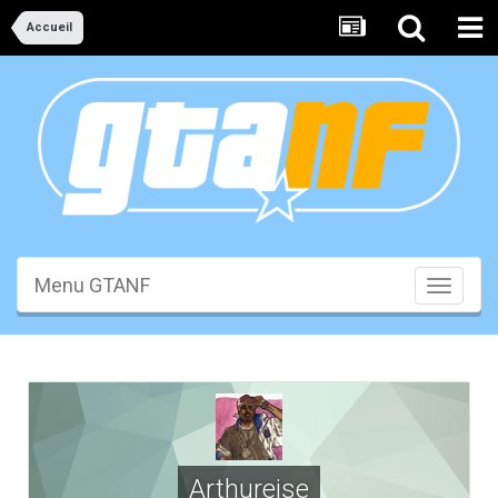
Accueil
Menu GTANF
Toggle
navigati
Arthureise