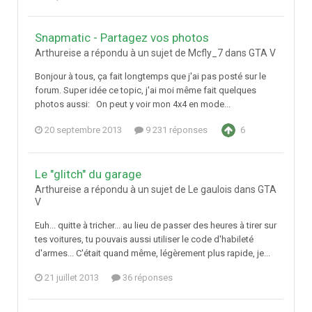
Snapmatic - Partagez vos photos
Arthureise a répondu à un sujet de Mcfly_7 dans
GTA V
Bonjour à tous, ça fait longtemps que j'ai pas posté sur le
forum. Super idée ce topic, j'ai moi même fait quelques
photos aussi: On peut y voir mon 4x4 en mode...
20 septembre 2013
9 231 réponses
6
Le "glitch" du garage
Arthureise a répondu à un sujet de Le gaulois dans
GTA
V
Euh... quitte à tricher... au lieu de passer des heures à tirer sur
tes voitures, tu pouvais aussi utiliser le code d'habileté
d'armes... C'était quand même, légèrement plus rapide, je...
21 juillet 2013
36 réponses