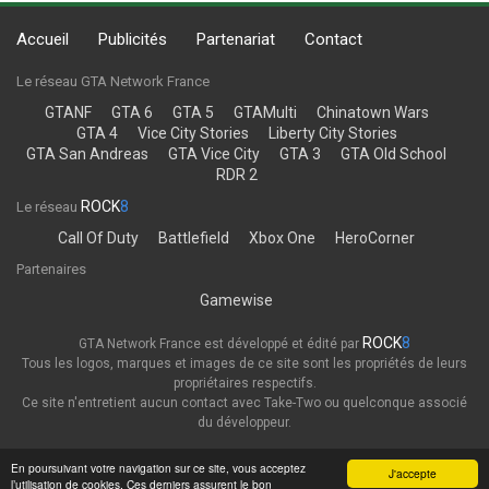
Accueil
Publicités
Partenariat
Contact
Le réseau GTA Network France
GTANF
GTA 6
GTA 5
GTAMulti
Chinatown Wars
GTA 4
Vice City Stories
Liberty City Stories
GTA San Andreas
GTA Vice City
GTA 3
GTA Old School
RDR 2
ROCK
8
Le réseau
Call Of Duty
Battlefield
Xbox One
HeroCorner
Partenaires
Gamewise
ROCK
8
GTA Network France est développé et édité par
Tous les logos, marques et images de ce site sont les propriétés de leurs
propriétaires respectifs.
Ce site n'entretient aucun contact avec Take-Two ou quelconque associé
du développeur.
Thème
Politique de confidentialité
En poursuivant votre navigation sur ce site, vous acceptez
J'accepte
l’utilisation de cookies. Ces derniers assurent le bon