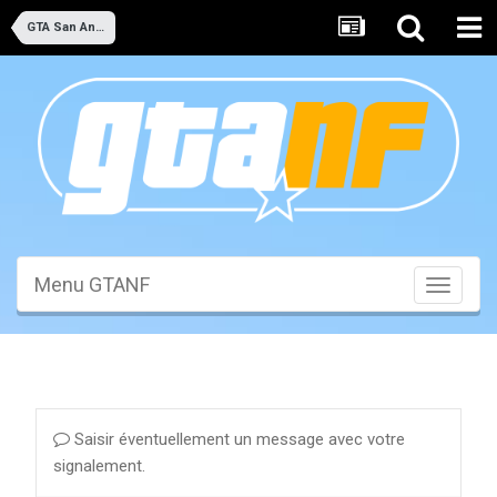
GTA San Andreas
Menu GTANF
Toggle
navigati
Saisir éventuellement un message avec votre
signalement.