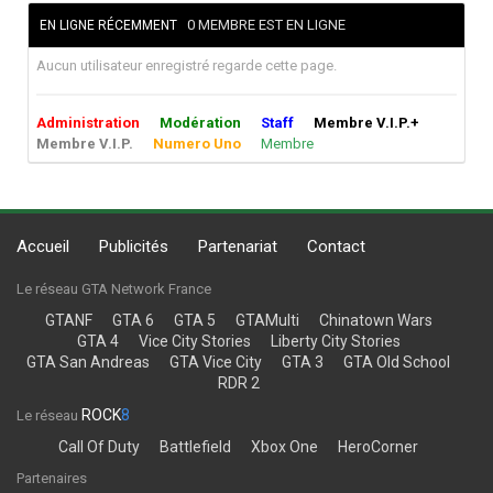
0 MEMBRE EST EN LIGNE
EN LIGNE RÉCEMMENT
Aucun utilisateur enregistré regarde cette page.
Administration
Modération
Staff
Membre V.I.P.+
Membre V.I.P.
Numero Uno
Membre
Accueil
Publicités
Partenariat
Contact
Le réseau GTA Network France
GTANF
GTA 6
GTA 5
GTAMulti
Chinatown Wars
GTA 4
Vice City Stories
Liberty City Stories
GTA San Andreas
GTA Vice City
GTA 3
GTA Old School
RDR 2
ROCK
8
Le réseau
Call Of Duty
Battlefield
Xbox One
HeroCorner
Partenaires