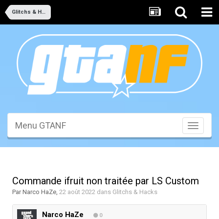
Glitchs & Hacks
Menu GTANF
Toggle
navigati
Commande ifruit non traitée par LS Custom
Par
Narco HaZe
,
22 août 2022
dans
Glitchs & Hacks
Narco HaZe
0