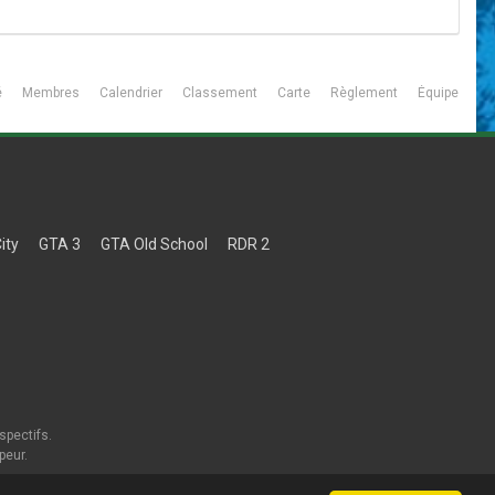
é
Membres
Calendrier
Classement
Carte
Règlement
Équipe
ity
GTA 3
GTA Old School
RDR 2
spectifs.
peur.