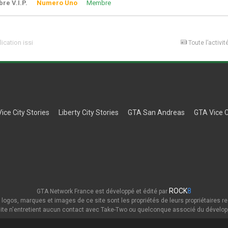
e V.I.P.
Numero Uno
Membre
ication issi
Toute l’activit
Vice City Stories
Liberty City Stories
GTA San Andreas
GTA Vice C
ROCK
8
GTA Network France est développé et édité par
 logos, marques et images de ce site sont les propriétés de leurs propriétaires re
ite n'entretient aucun contact avec Take-Two ou quelconque associé du dévelop