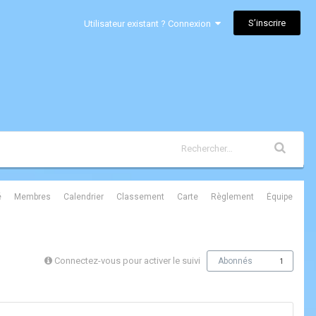
S’inscrire
Utilisateur existant ? Connexion
é
Membres
Calendrier
Classement
Carte
Règlement
Équipe
Connectez-vous pour activer le suivi
Abonnés
1