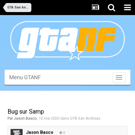
GTA San Andreas
Menu GTANF
Toggle
navigati
Bug sur Samp
Par
Jason Basco
,
13 mai 2020
dans
GTA San Andreas
Jason Basco
0