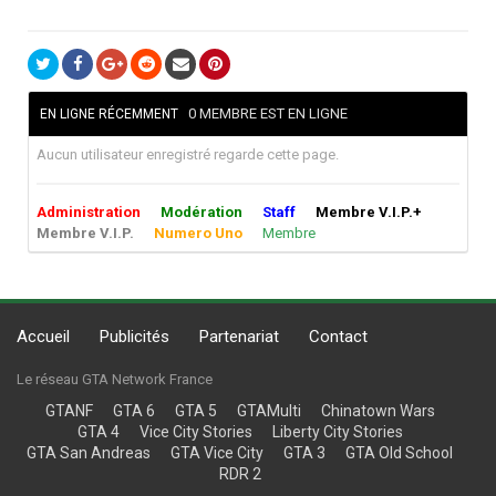
0 MEMBRE EST EN LIGNE
EN LIGNE RÉCEMMENT
Aucun utilisateur enregistré regarde cette page.
Administration
Modération
Staff
Membre V.I.P.+
Membre V.I.P.
Numero Uno
Membre
Accueil
Publicités
Partenariat
Contact
Le réseau GTA Network France
GTANF
GTA 6
GTA 5
GTAMulti
Chinatown Wars
GTA 4
Vice City Stories
Liberty City Stories
GTA San Andreas
GTA Vice City
GTA 3
GTA Old School
RDR 2