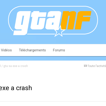
Vidéos
Téléchargements
Forums
 / gta sa exe a crash
Toute l’activit
exe a crash