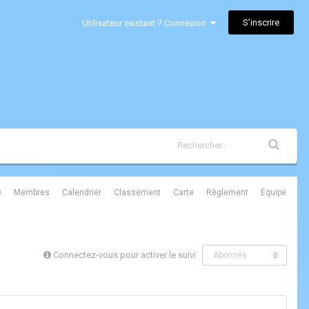
S’inscrire
Utilisateur existant ? Connexion
é
Membres
Calendrier
Classement
Carte
Règlement
Équipe
Connectez-vous pour activer le suivi
Abonnés
0