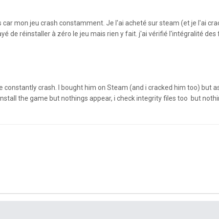
 car mon jeu crash constamment. Je l'ai acheté sur steam (et je l'ai crac
é de réinstaller à zéro le jeu mais rien y fait. j'ai vérifié l'intégralité d
 constantly crash. I bought him on Steam (and i cracked him too) but a
reinstall the game but nothings appear, i check integrity files too but 