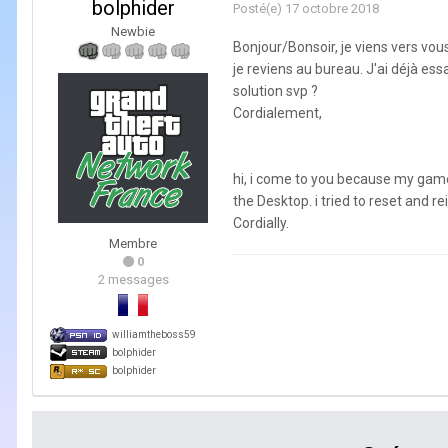
bolphider
Posté(e)
17 octobre 2018
Newbie
Bonjour/Bonsoir, je viens vers vous
je reviens au bureau. J'ai déjà essay
solution svp ?
Cordialement,
hi, i come to you because my game
the Desktop. i tried to reset and 
Cordially.
Membre
0
2 messages
williamtheboss59
bolphider
bolphider