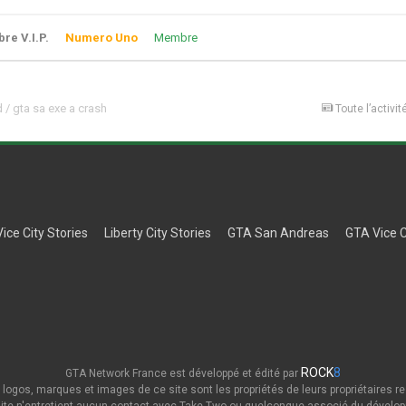
e V.I.P.
Numero Uno
Membre
 / gta sa exe a crash
Toute l’activit
Vice City Stories
Liberty City Stories
GTA San Andreas
GTA Vice C
ROCK
8
GTA Network France est développé et édité par
 logos, marques et images de ce site sont les propriétés de leurs propriétaires re