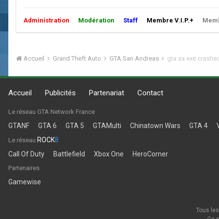
Administration
Modération
Staff
Membre V.I.P.+
Membr
Accueil
Grand Theft Auto
GTA San Andreas
gta sa exe crashed
Accueil
Publicités
Partenariat
Contact
Le réseau GTA Network France
GTANF
GTA 6
GTA 5
GTAMulti
Chinatown Wars
GTA 4
ROCK
8
Le réseau
Call Of Duty
Battlefield
Xbox One
HeroCorner
Partenaires
Gamewise
Tous les