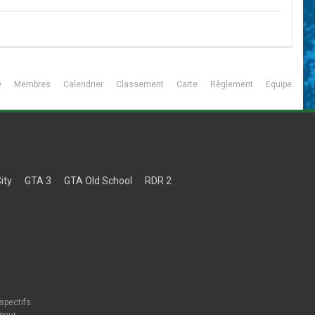
é
Membres
Calendrier
Classement
Carte
Règlement
Équipe
ity
GTA 3
GTA Old School
RDR 2
spectifs.