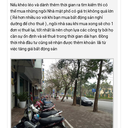
Nếu khéo léo và dành thêm thời gian ra tìm kiếm thì có
thể mua những ngôi Nhà mặt phố có giá trị không quá lớn
( Rẻ hơn nhiều so với khi bạn mua bất động sản nghỉ
dưỡng để cho thuê ) , ngôi nhà sau khi mua xong sẽ cho 1
đơn vị thuê lại, tốt nhất là nên chọn lựa các công ty bởi họ
cần sự ổn định và sẽ thuê trong thời gian dài hạn. Đồng
thời nhà đầu tư cũng sẽ nhận được thêm khoản lãi từ
việc tăng giá bất động sản