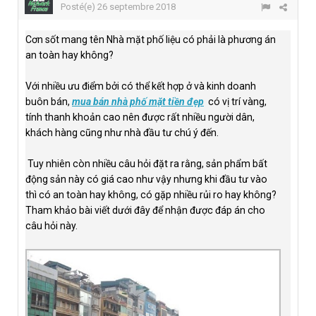
Posté(e)
26 septembre 2018
Cơn sốt mang tên Nhà mặt phố liệu có phải là phương án
an toàn hay không?
Với nhiều ưu điểm bởi có thể kết hợp ở và kinh doanh
buôn bán,
mua bán nhà phố mặt tiền đẹp
có vị trí vàng,
tính thanh khoản cao nên được rất nhiều người dân,
khách hàng cũng như nhà đầu tư chú ý đến.
Tuy nhiên còn nhiều câu hỏi đặt ra rằng, sản phẩm bất
động sản này có giá cao như vậy nhưng khi đầu tư vào
thì có an toàn hay không, có gặp nhiều rủi ro hay không?
Tham khảo bài viết dưới đây để nhận được đáp án cho
câu hỏi này.