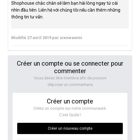
Shophouse chắc chắn sẽ làm bạn hài lòng ngay từ cái
nhìn đầu tiên. Liên hệ với chúng tôi nếu cần thêm những
thông tin tư vấn.
Modifié
27 avril 2019
par xienwawmi
Créer un compte ou se connecter pour
commenter
Vous devez être membre afin de pouvoir
déposer un commentaire
Créer un compte
Créez un compte sur notre communauté.
C’est facile !
Créer un nouveau compte