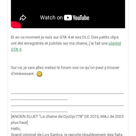
Et en ce moment je suis sur GTA 4 et ses DLC. Des petits clips
ont été enregistrés et publiés sur ma chaine, j'ai fait une
playlist
GTA 4
.
Sur ce, je vais allez visitez le forum voir ce qu'on peut y trouver
d'intéressant.
______________________________________________________________
_______________________________
______________________________________________________________
_______________________________
[ANCIEN SUJET "La chaine de DjoDjo778" DE 2015, MAJ de 2025
plus haut]
Hello,
Grand criminel de Los Santos, je reporte régulièrement des faits,