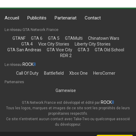
Accueil
Publicités
Partenariat
Contact
Le réseau GTA Network France
GTANF
GTA 6
GTA 5
GTAMulti
Chinatown Wars
GTA 4
Vice City Stories
Liberty City Stories
GTA San Andreas
GTA Vice City
GTA 3
GTA Old School
RDR 2
ROCK
8
Le réseau
Call Of Duty
Battlefield
Xbox One
HeroCorner
Partenaires
Gamewise
ROCK
8
GTA Network France est développé et édité par
Tous les logos, marques et images de ce site sont les propriétés de leurs
propriétaires respectifs.
Ce site n'entretient aucun contact avec Take-Two ou quelconque associé
du développeur.
Thème
Politique de confidentialité