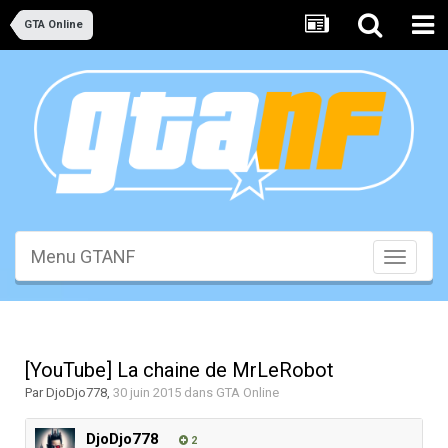
GTA Online
Menu GTANF
Toggle
navigati
[YouTube] La chaine de MrLeRobot
Par
DjoDjo778
,
30 juin 2015
dans
GTA Online
DjoDjo778
2