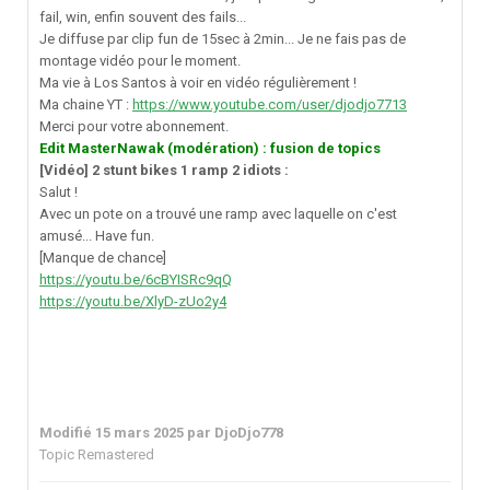
fail, win, enfin souvent des fails...
Je diffuse par clip fun de 15sec à 2min... Je ne fais pas de
montage vidéo pour le moment.
Ma vie à Los Santos à voir en vidéo régulièrement !
Ma chaine YT :
https://www.youtube.com/user/djodjo7713
Merci pour votre abonnement.
Edit MasterNawak (modération) : fusion de topics
[Vidéo] 2 stunt bikes 1 ramp 2 idiots
:
Salut !
Avec un pote on a trouvé une ramp avec laquelle on c'est
amusé... Have fun.
[Manque de chance]
https://youtu.be/6cBYISRc9qQ
https://youtu.be/XlyD-zUo2y4
Modifié
15 mars 2025
par DjoDjo778
Topic Remastered