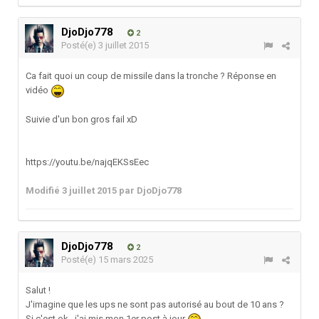
DjoDjo778
2
Posté(e)
3 juillet 2015
Ca fait quoi un coup de missile dans la tronche ? Réponse en
vidéo
Suivie d'un bon gros fail xD
https://youtu.be/najqEKSsEec
Modifié
3 juillet 2015
par DjoDjo778
DjoDjo778
2
Posté(e)
15 mars 2025
Salut !
J'imagine que les ups ne sont pas autorisé au bout de 10 ans ?
Si c'est ok, j'ai mis mon 1er post à jour