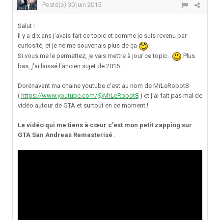
Posté(e)
30 juin 2015
Salut !
Il y a dix ans j'avais fait ce topic et comme je suis revenu par
curiosité, et je ne me souvenais plus de ça
Si vous me le permettez, je vais mettre à jour ce topic.
Plus
bas, j'ai laissé l'ancien sujet de 2015.
Dorénavant ma chaine youtube c'est au nom de MrLeRobot8
(
https://www.youtube.com/@MrLeRobot8
) et j'ai fait pas mal de
vidéo autour de GTA et surtout en ce moment !
La vidéo qui me tiens à cœur c'est mon petit zapping sur
GTA San Andreas Remasterisé
: