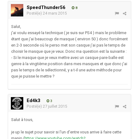
SpeedThunder56
8
Posté(e)
24 mars 2015
Salut,
j'ai voulu essayé la technique ( je suis sur PS4 ) mais le problème
étant que j'ai beaucoup de masque ( environ 50 ) donc forcément
en 2-3 seconde où le perso met son casque j'ai pas le temps de
choisir le masque que je veux. Donc ma question est la suivante :
- Si le masque que je veux mettre avec un casque pare-balle est
genre à la vingtième position dans mes masques et que donc j'ai
pas le temps de le sélectionné, y a t-il une autre méthode pour
que je puisse le mettre ?
Ed4k3
3
Posté(e)
27 juillet 2015
Salut à tous,
je up le sujet pour savoir si l'un d'entre vous arrive à faire cette
manip (
https://www.youtube.com/watch?