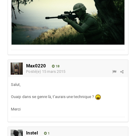
Max0220
18
Posté(e)
15 mars 2015
Salut,
Ouaip dans se genre là, t'aurais une technique ?
Merci
Instel
1