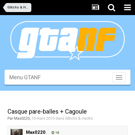
Glitchs & Hacks
Menu GTANF
Toggle
navigati
Casque pare-balles + Cagoule
Par
Max0220
,
15 mars 2015
dans
Glitchs & Hacks
Max0220
18