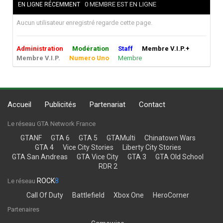
0 MEMBRE EST EN LIGNE
EN LIGNE RÉCEMMENT
Aucun utilisateur enregistré regarde cette page.
Administration
Modération
Staff
Membre V.I.P.+
Membre V.I.P.
Numero Uno
Membre
Accueil
Publicités
Partenariat
Contact
Le réseau GTA Network France
GTANF
GTA 6
GTA 5
GTAMulti
Chinatown Wars
GTA 4
Vice City Stories
Liberty City Stories
GTA San Andreas
GTA Vice City
GTA 3
GTA Old School
RDR 2
ROCK
8
Le réseau
Call Of Duty
Battlefield
Xbox One
HeroCorner
Partenaires