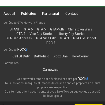
Accueil
Publicités
Partenariat
Contact
Le réseau GTA Network France
GTANF
GTA 6
GTA 5
GTAMulti
Chinatown Wars
GTA 4
Vice City Stories
Liberty City Stories
GTA San Andreas
GTA Vice City
GTA 3
GTA Old School
RDR 2
ROCK
8
Le réseau
Call Of Duty
Battlefield
Xbox One
HeroCorner
Partenaires
Gamewise
ROCK
8
GTA Network France est développé et édité par
Tous les logos, marques et images de ce site sont les propriétés de leurs
propriétaires respectifs.
Ce site n'entretient aucun contact avec Take-Two ou quelconque associé
du développeur.
Thème
Politique de confidentialité