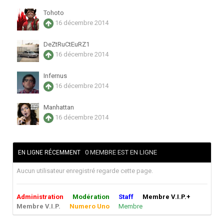
Tohoto
16 décembre 2014
DeZtRuCtEuRZ1
16 décembre 2014
Infernus
16 décembre 2014
Manhattan
16 décembre 2014
0 MEMBRE EST EN LIGNE
EN LIGNE RÉCEMMENT
Aucun utilisateur enregistré regarde cette page.
Administration
Modération
Staff
Membre V.I.P.+
Membre V.I.P.
Numero Uno
Membre