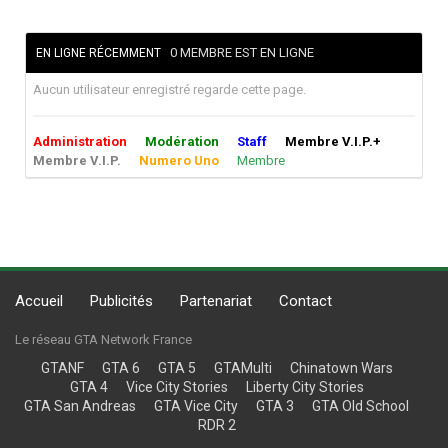
0 MEMBRE EST EN LIGNE
EN LIGNE RÉCEMMENT
Aucun utilisateur enregistré regarde cette page.
Administration
Modération
Staff
Membre V.I.P.+
Membre V.I.P.
Numero Uno
Membre
Accueil
Publicités
Partenariat
Contact
Le réseau GTA Network France
GTANF
GTA 6
GTA 5
GTAMulti
Chinatown Wars
GTA 4
Vice City Stories
Liberty City Stories
GTA San Andreas
GTA Vice City
GTA 3
GTA Old School
RDR 2