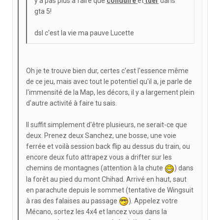
y a pas plus à faire que
conduire
et
tuer
dans
gta 5!
dsl c'est la vie ma pauve Lucette
Oh je te trouve bien dur, certes c'est l'essence même
de ce jeu, mais avec tout le potentiel qu'il a, je parle de
l'immensité de la Map, les décors, il y a largement plein
d'autre activité à faire tu sais.
Il suffit simplement d'être plusieurs, ne serait-ce que
deux. Prenez deux Sanchez, une bosse, une voie
ferrée et voilà session back flip au dessus du train, ou
encore deux futo attrapez vous a drifter sur les
chemins de montagnes (attention à la chute
) dans
la forêt au pied du mont Chihad. Arrivé en haut, saut
en parachute depuis le sommet (tentative de Wingsuit
à ras des falaises au passage
). Appelez votre
Mécano, sortez les 4x4 et lancez vous dans la