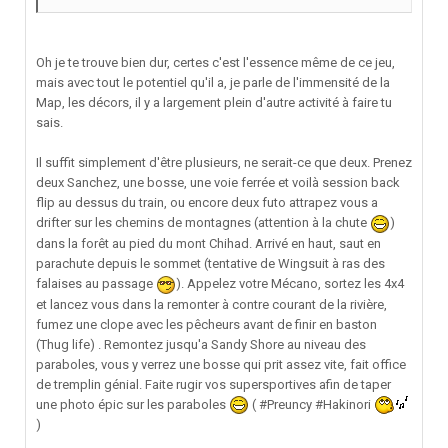
Oh je te trouve bien dur, certes c'est l'essence même de ce jeu,
mais avec tout le potentiel qu'il a, je parle de l'immensité de la
Map, les décors, il y a largement plein d'autre activité à faire tu
sais.
Il suffit simplement d'être plusieurs, ne serait-ce que deux. Prenez
deux Sanchez, une bosse, une voie ferrée et voilà session back
flip au dessus du train, ou encore deux futo attrapez vous a
drifter sur les chemins de montagnes (attention à la chute
)
dans la forêt au pied du mont Chihad. Arrivé en haut, saut en
parachute depuis le sommet (tentative de Wingsuit à ras des
falaises au passage
). Appelez votre Mécano, sortez les 4x4
et lancez vous dans la remonter à contre courant de la rivière,
fumez une clope avec les pêcheurs avant de finir en baston
(Thug life) . Remontez jusqu'a Sandy Shore au niveau des
paraboles, vous y verrez une bosse qui prit assez vite, fait office
de tremplin génial. Faite rugir vos supersportives afin de taper
une photo épic sur les paraboles
( #Preuncy #Hakinori
)