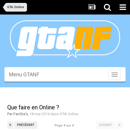
GTA Online
Menu GTANF
Toggle
navigati
Que faire en Online ?
Par
FanGta's
,
18 mai 2014
dans
GTA Online
PRÉCÉDENT
SUIVANT
Page 4 sur 4