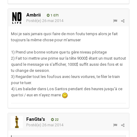
Ambrii
1 071
Posté(e)
26 mai 2014
Moi je sais jamais quoi faire de mon foutu temps alors je fait
toujours la même chose pour m'amuser
1) Prend une bonne voiture que tu gère niveau pilotage
2) Fait toi mettre une prime sur la tête 9000$ étant un must surtout
quand le message va s'afficher, 1000$ suffit aussi des fois et si
tu change de session.
3) Regarder tout les foufous avec leurs voitures, te filer le train
pour te tuer.
4) Les balader dans Los Santos pendant des heures jusqu'à ce
que toi / eux en n'ayez marre
FanGta's
22
Posté(e)
26 mai 2014