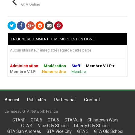
GTA Online
0 MEMBRE EST EN LIGNE
EN LIGNE RÉCEMMENT
Aucun utilisateur enregistré regarde cette page.
Administration
Modération
Staff
Membre V.I.P.+
Membre V.I.P.
Numero Uno
Membre
Accueil
Publicités
Partenariat
Contact
Le réseau GTA Network France
GTANF
GTA 6
GTA 5
GTAMulti
Chinatown Wars
GTA 4
Vice City Stories
Liberty City Stories
GTA San Andreas
GTA Vice City
GTA 3
GTA Old School