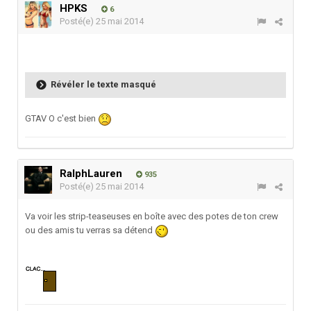
HPKS
6
Posté(e)
25 mai 2014
Révéler le texte masqué
GTAV O c'est bien
RalphLauren
935
Posté(e)
25 mai 2014
Va voir les strip-teaseuses en boîte avec des potes de ton crew
ou des amis tu verras sa détend