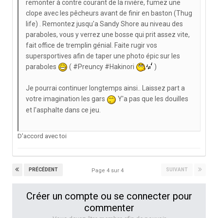
remonter à contre courant de la rivière, fumez une
clope avec les pêcheurs avant de finir en baston (Thug
life) . Remontez jusqu'a Sandy Shore au niveau des
paraboles, vous y verrez une bosse qui prit assez vite,
fait office de tremplin génial. Faite rugir vos
supersportives afin de taper une photo épic sur les
paraboles
( #Preuncy #Hakinori
)
Je pourrai continuer longtemps ainsi.. Laissez part a
votre imagination les gars
Y'a pas que les douilles
et l'asphalte dans ce jeu.
D'accord avec toi
PRÉCÉDENT
SUIVANT
Page 4 sur 4
Créer un compte ou se connecter pour
commenter