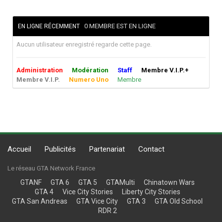
0 MEMBRE EST EN LIGNE
EN LIGNE RÉCEMMENT
Aucun utilisateur enregistré regarde cette page.
Administration
Modération
Staff
Membre V.I.P.+
Membre V.I.P.
Numero Uno
Membre
Accueil
Publicités
Partenariat
Contact
Le réseau GTA Network France
GTANF
GTA 6
GTA 5
GTAMulti
Chinatown Wars
GTA 4
Vice City Stories
Liberty City Stories
GTA San Andreas
GTA Vice City
GTA 3
GTA Old School
RDR 2