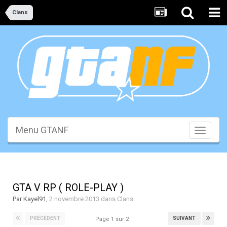
Clans
Menu GTANF
Toggle
navigati
GTA V RP ( ROLE-PLAY )
Par
Kayel91
,
2 novembre 2013
dans
Clans
PRÉCÉDENT
SUIVANT
Page 1 sur 2