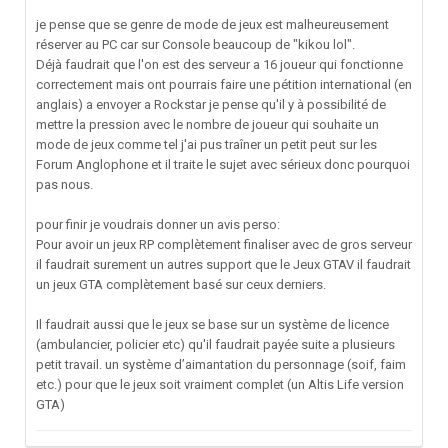
je pense que se genre de mode de jeux est malheureusement
réserver au PC car sur Console beaucoup de "kikou lol".
Déjà faudrait que l'on est des serveur a 16 joueur qui fonctionne
correctement mais ont pourrais faire une pétition international (en
anglais) a envoyer a Rockstar je pense qu'il y à possibilité de
mettre la pression avec le nombre de joueur qui souhaite un
mode de jeux comme tel j'ai pus traîner un petit peut sur les
Forum Anglophone et il traite le sujet avec sérieux donc pourquoi
pas nous.
pour finir je voudrais donner un avis perso:
Pour avoir un jeux RP complètement finaliser avec de gros serveur
il faudrait surement un autres support que le Jeux GTAV il faudrait
un jeux GTA complètement basé sur ceux derniers.
Il faudrait aussi que le jeux se base sur un système de licence
(ambulancier, policier etc) qu'il faudrait payée suite a plusieurs
petit travail. un système d’aimantation du personnage (soif, faim
etc.) pour que le jeux soit vraiment complet (un Altis Life version
GTA)