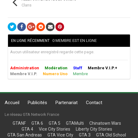
Clans
0 MEMBRE EST EN LIGNE
EN LIGNE RÉCEMMENT
Aucun utilisateur enregistré regarde cette page.
Administration
Modération
Staff
Membre V.I.P.+
Membre V.I.P.
Numero Uno
Membre
Accueil
Publicités
Partenariat
Contact
Le réseau GTA Network France
GTANF
GTA 6
GTA 5
GTAMulti
Chinatown Wars
GTA 4
Vice City Stories
Liberty City Stories
GTA San Andreas
GTA Vice City
GTA 3
GTA Old School