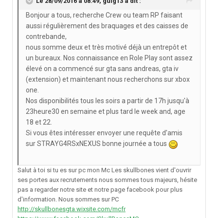
Le 28/09/2016 à 08:49,
guig13
a dit :
Bonjour a tous, recherche Crew ou team RP faisant
aussi régulièrement des braquages et des caisses de
contrebande,
nous somme deux et très motivé déjà un entrepôt et
un bureaux. Nos connaissance en Role Play sont assez
élevé on a commencé sur gta sans andreas, gta iv
(extension) et maintenant nous recherchons sur xbox
one.
Nos disponibilités tous les soirs a partir de 17h jusqu'à
23heure30 en semaine et plus tard le week and, age
18 et 22.
Si vous êtes intéresser envoyer une requête d'amis
sur STRAYG4RSxNEXUS bonne journée a tous
Salut à toi si tu es sur pc mon Mc Les skullbones vient d'ouvrir
ses portes aux recrutements nous sommes tous majeurs, hésite
pas a regarder notre site et notre page facebook pour plus
d'information. Nous sommes sur PC
http://skullbonesgta.wixsite.com/mcfr