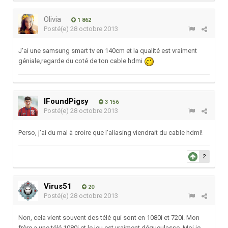
Olivia
1 862
Posté(e)
28 octobre 2013
J'ai une samsung smart tv en 140cm et la qualité est vraiment
géniale,regarde du coté de ton cable hdmi
IFoundPigsy
3 156
Posté(e)
28 octobre 2013
Perso, j'ai du mal à croire que l'aliasing viendrait du cable hdmi!
2
Virus51
20
Posté(e)
28 octobre 2013
Non, cela vient souvent des télé qui sont en 1080i et 720i. Mon
frère a une télé 1080i et le jeu est vraiment dégueulasse. Moi je