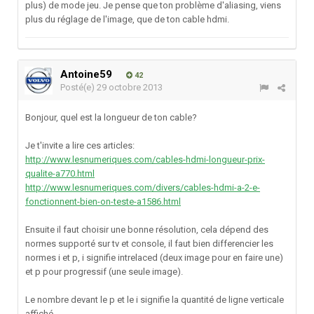
plus) de mode jeu. Je pense que ton problème d'aliasing, viens
plus du réglage de l'image, que de ton cable hdmi.
Antoine59
42
Posté(e)
29 octobre 2013
Bonjour, quel est la longueur de ton cable?
Je t'invite a lire ces articles:
http://www.lesnumeriques.com/cables-hdmi-longueur-prix-
qualite-a770.html
http://www.lesnumeriques.com/divers/cables-hdmi-a-2-e-
fonctionnent-bien-on-teste-a1586.html
Ensuite il faut choisir une bonne résolution, cela dépend des
normes supporté sur tv et console, il faut bien differencier les
normes i et p, i signifie intrelaced (deux image pour en faire une)
et p pour progressif (une seule image).
Le nombre devant le p et le i signifie la quantité de ligne verticale
affiché.