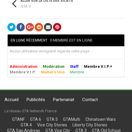
ALLER SUR LA LISTE DES SUJETS
GTA V
0 MEMBRE EST EN LIGNE
EN LIGNE RÉCEMMENT
Aucun utilisateur enregistré regarde cette page.
Administration
Modération
Staff
Membre V.I.P.+
Membre V.I.P.
Numero Uno
Membre
Accueil
Publicités
Partenariat
Contact
Le réseau GTA Network France
GTANF
GTA 6
GTA 5
GTAMulti
Chinatown Wars
GTA 4
Vice City Stories
Liberty City Stories
GTA San Andreas
GTA Vice City
GTA 3
GTA Old School