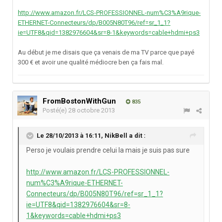
http://www.amazon.fr/LCS-PROFESSIONNEL-num%C3%A9rique-
ETHERNET-Connecteurs/dp/B005N80T96/ref=sr_1_1?
ie=UTF8&qid=1382976604&sr=8-1&keywords=cable+hdmi+ps3
Au début je me disais que ça venais de ma TV parce que payé
300 € et avoir une qualité médiocre ben ça fais mal.
FromBostonWithGun
835
Posté(e)
28 octobre 2013
Le 28/10/2013 à 16:11, NikBell a dit :
Perso je voulais prendre celui la mais je suis pas sure
http://www.amazon.fr/LCS-PROFESSIONNEL-
num%C3%A9rique-ETHERNET-
Connecteurs/dp/B005N80T96/ref=sr_1_1?
ie=UTF8&qid=1382976604&sr=8-
1&keywords=cable+hdmi+ps3