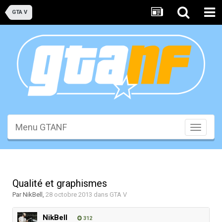
GTA V
Menu GTANF
Toggle
navigati
Qualité et graphismes
Par
NikBell
,
28 octobre 2013
dans
GTA V
NikBell
312