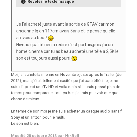
Révéler le texte masqué
Je l'ai acheté juste avant la sortie de GTAV car mon
ancienne lg en 117cm avais 5ans et je pense qu'elle
arrivais au bout!
Niveau qualité rien a redire c'est parfais,puis j'ai un
home cinema car tu as beau acheté une télé a 2,5K le
son est toujours aussi pourri
Moi j'ai acheté la mienne en Novembre juste après le Trailer (de
2012), mais j'était tellement excité que j'ai pas réfléchie je me
suis dit prend une Tv HD et voila mais si j'aurais passé plus de
temps pour comparer et tout ça ben j'aurais pu avoir quelque
chose de mieux.
En terme de son moi je me suis acheter un casque audio sans fil
Sony et un Tritton pour le multi.
Le son est bien.
Modifié
28 octobre 2013
par NikBell