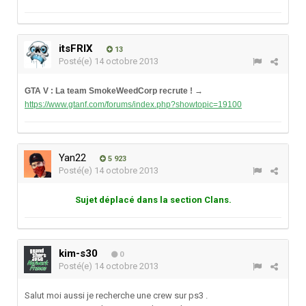
itsFRIX
13
Posté(e)
14 octobre 2013
GTA V : La team SmokeWeedCorp recrute !
→
https://www.gtanf.com/forums/index.php?showtopic=19100
Yan22
5 923
Posté(e)
14 octobre 2013
Sujet déplacé dans la section Clans.
kim-s30
0
Posté(e)
14 octobre 2013
Salut moi aussi je recherche une crew sur ps3 .