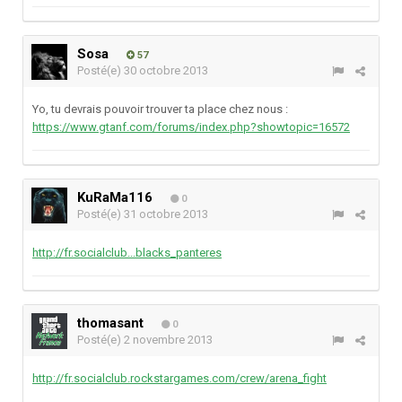
Sosa
57
Posté(e)
30 octobre 2013
Yo, tu devrais pouvoir trouver ta place chez nous :
https://www.gtanf.com/forums/index.php?showtopic=16572
KuRaMa116
0
Posté(e)
31 octobre 2013
http://fr.socialclub...blacks_panteres
thomasant
0
Posté(e)
2 novembre 2013
http://fr.socialclub.rockstargames.com/crew/arena_fight