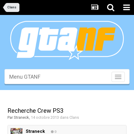
Clans
Menu GTANF
Toggle
navigati
Recherche Crew PS3
Par
Straneck
,
14 octobre 2013
dans
Clans
Straneck
0