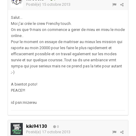
Posté(e)
15 octobre 2013
Salut...
Moi j'ai crée le crew Frenchy touch.
On es que 9 mais on commence a gerer de mieu en mieu le mode
online..
Pour le moment on essaye de maitriser au mieux les mission qui
raporte au moin 20000 pour les faire le plus rapidement et
efficacement possible et on travail egalement sur les modes
survie et sur quelque coursse..Tout sa ds une ambiance vrmt
sympa qui joue serieux mais ne ce prend pas la tete pour autant
;-)
A bientot poto!
PEACE!!!
id psn:mizereu
kiki94130
0
Posté(e)
17 octobre 2013