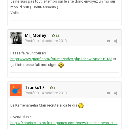
Je ne suis pas tout le temps sur le site donc envoyez un mp sur
mon id psn ( Tireur-Assasin )
Voîla
Mr_Money
13
Posté(e)
14 octobre 2013
Passe faire un tour ici :
https://www.gtanf.com/forums/index.php?showtopic=19133
si
ça t'interresse fait moi signe
Trunks17
1
Posté(e)
14 octobre 2013
Le Kamehameha Clan recrute si ça te dis
Social Club :
http://fr.socialclub.rockstargames.com/crew/kamehameha_clan