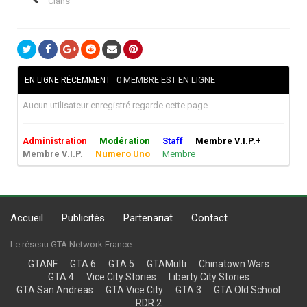
Clans
0 MEMBRE EST EN LIGNE
EN LIGNE RÉCEMMENT
Aucun utilisateur enregistré regarde cette page.
Administration
Modération
Staff
Membre V.I.P.+
Membre V.I.P.
Numero Uno
Membre
Accueil
Publicités
Partenariat
Contact
Le réseau GTA Network France
GTANF
GTA 6
GTA 5
GTAMulti
Chinatown Wars
GTA 4
Vice City Stories
Liberty City Stories
GTA San Andreas
GTA Vice City
GTA 3
GTA Old School
RDR 2