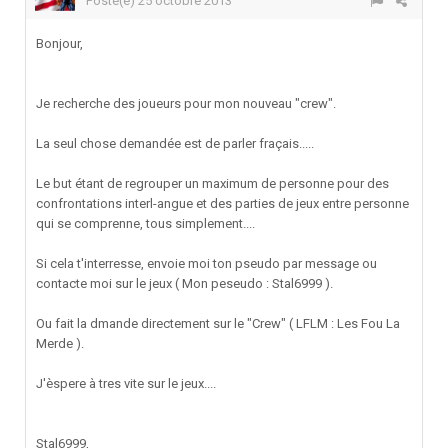
Posté(e)
25 octobre 2013
Bonjour,
Je recherche des joueurs pour mon nouveau "crew".
La seul chose demandée est de parler fraçais.....
Le but étant de regrouper un maximum de personne pour des
confrontations interl-angue et des parties de jeux entre personne
qui se comprenne, tous simplement....
Si cela t'interresse, envoie moi ton pseudo par message ou
contacte moi sur le jeux ( Mon peseudo : Stal6999 ).
Ou fait la dmande directement sur le "Crew" ( LFLM : Les Fou La
Merde ).
J'èspere à tres vite sur le jeux....
Stal6999,