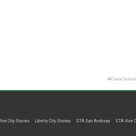
Toute l’activit
Vice City Stories
Liberty City Stories
GTA San Andreas
GTA Vice C