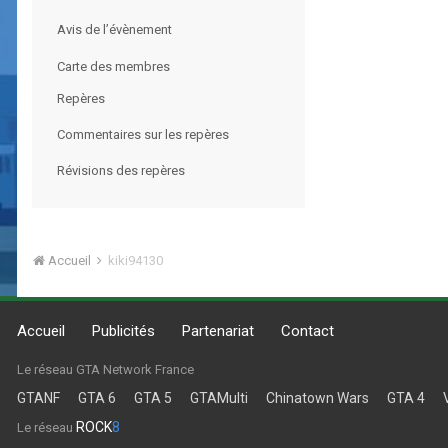
Avis de l’évènement
Carte des membres
Repères
Commentaires sur les repères
Révisions des repères
Accueil
kiki94130
Accueil
Publicités
Partenariat
Contact
Le réseau GTA Network France
GTANF
GTA 6
GTA 5
GTAMulti
Chinatown Wars
GTA 4
ROCK
8
Le réseau