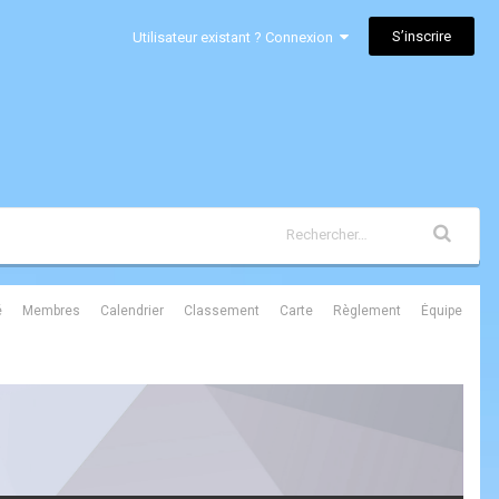
S’inscrire
Utilisateur existant ? Connexion
é
Membres
Calendrier
Classement
Carte
Règlement
Équipe