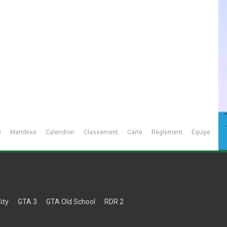
é
Membres
Calendrier
Classement
Carte
Règlement
Équipe
ity
GTA 3
GTA Old School
RDR 2