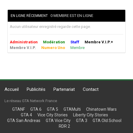
0 MEMBRE EST EN LIGNE
EN LIGNE RÉCEMMENT
Aucun utilisateur enregistré regarde cette page.
Administration
Modération
Staff
Membre V.I.P.+
Membre V.I.P.
Numero Uno
Membre
Accueil
Publicités
Partenariat
Contact
Le réseau GTA Network France
GTANF
GTA 6
GTA 5
GTAMulti
Chinatown Wars
GTA 4
Vice City Stories
Liberty City Stories
GTA San Andreas
GTA Vice City
GTA 3
GTA Old School
RDR 2