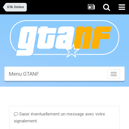
GTA Online
Menu GTANF
Toggle
navigati
Saisir éventuellement un message avec votre
signalement.