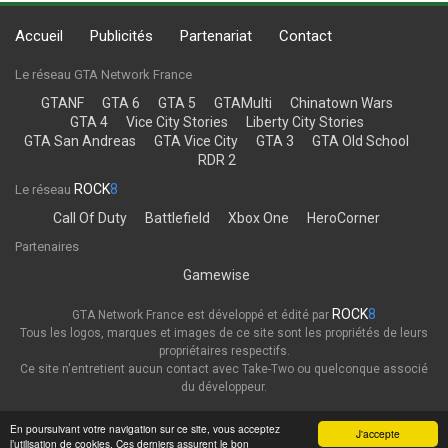
Accueil
Publicités
Partenariat
Contact
Le réseau GTA Network France
GTANF
GTA 6
GTA 5
GTAMulti
Chinatown Wars
GTA 4
Vice City Stories
Liberty City Stories
GTA San Andreas
GTA Vice City
GTA 3
GTA Old School
RDR 2
ROCK
8
Le réseau
Call Of Duty
Battlefield
Xbox One
HeroCorner
Partenaires
Gamewise
ROCK
8
GTA Network France est développé et édité par
Tous les logos, marques et images de ce site sont les propriétés de leurs
propriétaires respectifs.
Ce site n'entretient aucun contact avec Take-Two ou quelconque associé
du développeur.
Thème
Politique de confidentialité
En poursuivant votre navigation sur ce site, vous acceptez
J'accepte
l’utilisation de cookies. Ces derniers assurent le bon