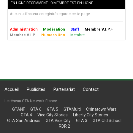
0 MEMBRE EST EN LIGNE
EN LIGNE RÉCEMMENT
Aucun utilisateur enregistré regarde cette page.
Administration
Modération
Staff
Membre V.I.P.+
Membre V.I.P.
Numero Uno
Membre
Accueil
Publicités
Partenariat
Contact
Le réseau GTA Network France
GTANF
GTA 6
GTA 5
GTAMulti
Chinatown Wars
GTA 4
Vice City Stories
Liberty City Stories
GTA San Andreas
GTA Vice City
GTA 3
GTA Old School
RDR 2