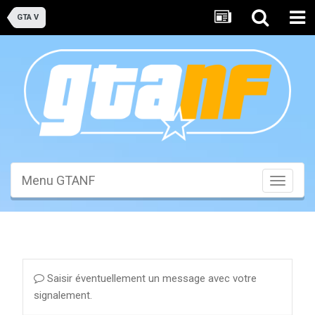
GTA V
Menu GTANF
Toggle
navigati
Saisir éventuellement un message avec votre
signalement.