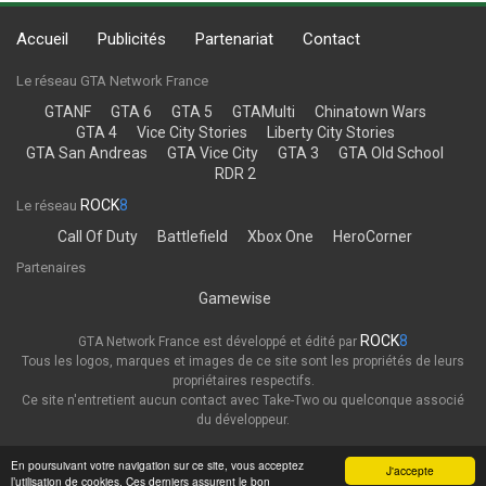
Accueil
Publicités
Partenariat
Contact
Le réseau GTA Network France
GTANF
GTA 6
GTA 5
GTAMulti
Chinatown Wars
GTA 4
Vice City Stories
Liberty City Stories
GTA San Andreas
GTA Vice City
GTA 3
GTA Old School
RDR 2
ROCK
8
Le réseau
Call Of Duty
Battlefield
Xbox One
HeroCorner
Partenaires
Gamewise
ROCK
8
GTA Network France est développé et édité par
Tous les logos, marques et images de ce site sont les propriétés de leurs
propriétaires respectifs.
Ce site n'entretient aucun contact avec Take-Two ou quelconque associé
du développeur.
Thème
Politique de confidentialité
En poursuivant votre navigation sur ce site, vous acceptez
J'accepte
l’utilisation de cookies. Ces derniers assurent le bon