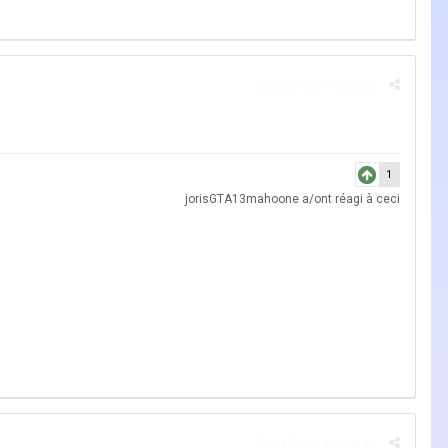
Signaler ce message
1
jorisGTA13mahoone
a/ont réagi à ceci
Signaler ce message