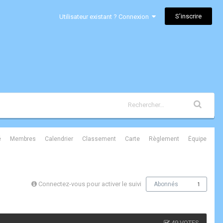
S’inscrire
Utilisateur existant ? Connexion
é
Membres
Calendrier
Classement
Carte
Règlement
Équipe
Connectez-vous pour activer le suivi
Abonnés
1
49 VOTES