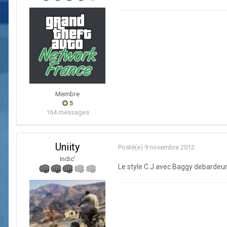
Membre
5
164 messages
Uniity
Posté(e)
9 novembre 2012
Indic'
Le style C.J avec Baggy debardeur 