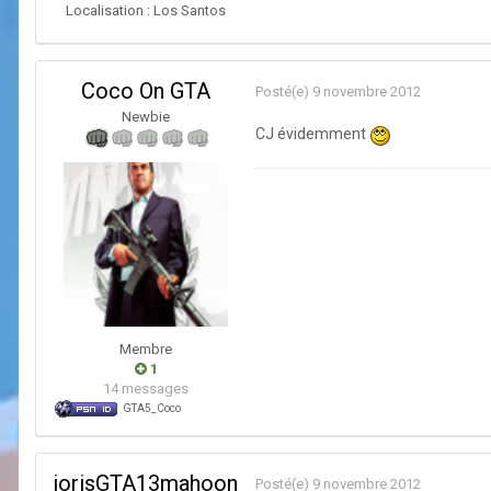
Localisation :
Los Santos
Coco On GTA
Posté(e)
9 novembre 2012
Newbie
CJ évidemment
Membre
1
14 messages
GTA5_Coco
jorisGTA13mahoon
Posté(e)
9 novembre 2012