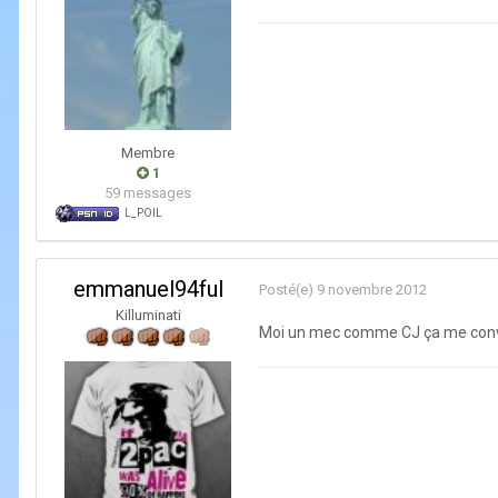
Membre
1
59 messages
L_POIL
emmanuel94ful
Posté(e)
9 novembre 2012
Killuminati
Moi un mec comme CJ ça me convie