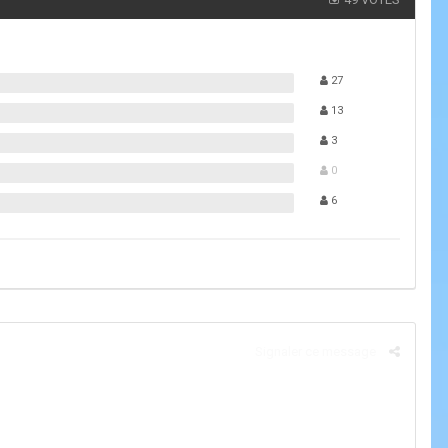
27
13
3
0
6
Signaler ce message