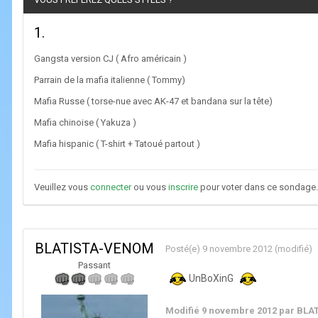
1.
Gangsta version CJ ( Afro américain )
Parrain de la mafia italienne ( Tommy)
Mafia Russe ( torse-nue avec AK-47 et bandana sur la tête)
Mafia chinoise ( Yakuza )
Mafia hispanic ( T-shirt + Tatoué partout )
Veuillez vous
connecter
ou vous
inscrire
pour voter dans ce sondage.
BLATISTA-VENOM
Posté(e)
9 novembre 2012
(modifié)
Passant
UnBoXinG
Modifié
9 novembre 2012
par BLA