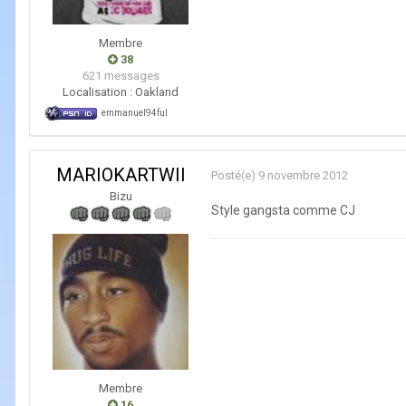
Membre
38
621 messages
Localisation :
Oakland
emmanuel94ful
MARIOKARTWII
Posté(e)
9 novembre 2012
Bizu
Style gangsta comme CJ
Membre
16