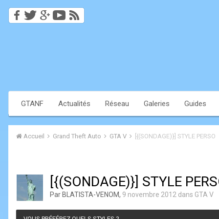
GTANF
Actualités
Réseau
Galeries
Guides
Accueil
Grand Theft Auto
GTA V
[{(SONDAGE)}] STYLE PERSO
[{(SONDAGE)}] STYLE PER
Par
BLATISTA-VENOM
,
9 novembre 2012
dans
GTA V
VOUS PRÉFÉREZ QUELS STYLES ?