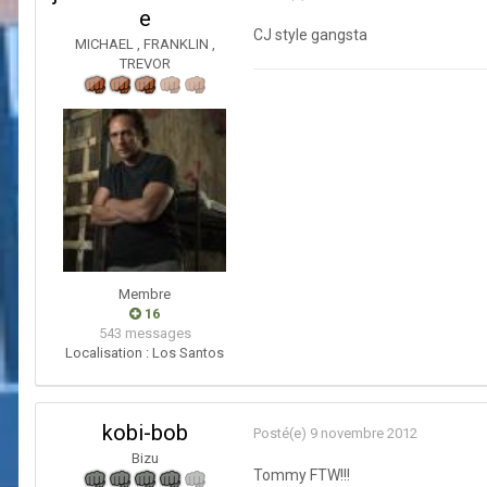
e
CJ style gangsta
MICHAEL , FRANKLIN ,
TREVOR
Membre
16
543 messages
Localisation :
Los Santos
kobi-bob
Posté(e)
9 novembre 2012
Bizu
Tommy FTW!!!