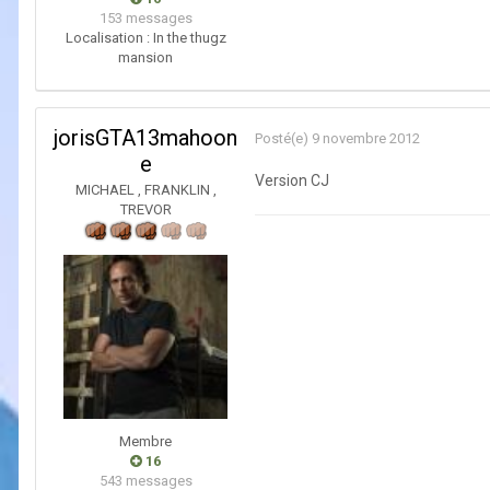
153 messages
Localisation :
In the thugz
mansion
jorisGTA13mahoon
Posté(e)
9 novembre 2012
e
Version CJ
MICHAEL , FRANKLIN ,
TREVOR
Membre
16
543 messages