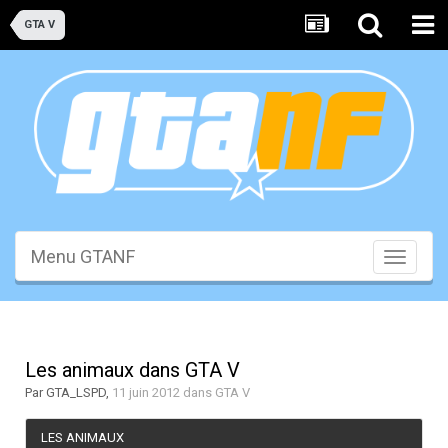
GTA V
Menu GTANF
Toggle
navigati
Les animaux dans GTA V
Par
GTA_LSPD
,
11 juin 2012
dans
GTA V
LES ANIMAUX