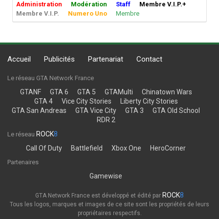
Administration
Modération
Staff
Membre V.I.P.+
Membre V.I.P.
Numero Uno
Membre
Accueil
Publicités
Partenariat
Contact
Le réseau GTA Network France
GTANF
GTA 6
GTA 5
GTAMulti
Chinatown Wars
GTA 4
Vice City Stories
Liberty City Stories
GTA San Andreas
GTA Vice City
GTA 3
GTA Old School
RDR 2
ROCK
8
Le réseau
Call Of Duty
Battlefield
Xbox One
HeroCorner
Partenaires
Gamewise
ROCK
8
GTA Network France est développé et édité par
Tous les logos, marques et images de ce site sont les propriétés de leurs
propriétaires respectifs.