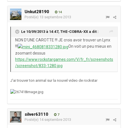
Unkut28190
14
Posté(e)
13 septembre 2013
Le 10/09/2013 à 14:47, THE-COBRA-XX a dit :
NON D'UNE CAROTTE !!! JE crois avoir trouver un Lynx
!!!
On voit un peu mieux en
zoomant dessus
https://www.rockstargames.com/V/fr_fr/screenshots
/screenshot/833-1280.jpg
J'ai trouver ton animal sur la nouvel video de rockstar
silver63110
7
Posté(e)
14 septembre 2013