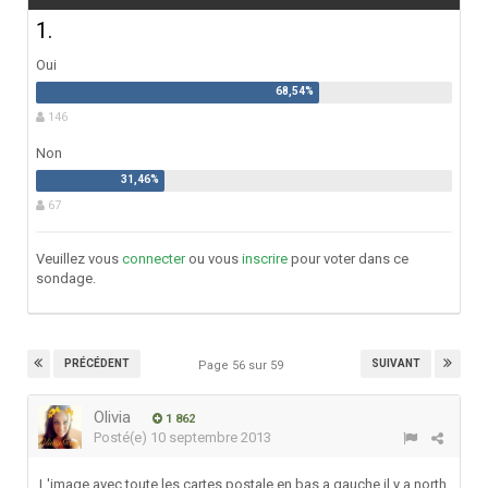
1.
Oui
146
Non
67
Veuillez vous
connecter
ou vous
inscrire
pour voter dans ce
sondage.
PRÉCÉDENT
SUIVANT
Page 56 sur 59
Olivia
1 862
Posté(e)
10 septembre 2013
L'image avec toute les cartes postale en bas a gauche il y a north