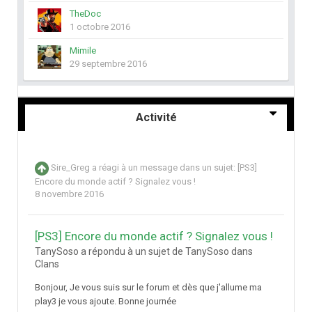
TheDoc
1 octobre 2016
Mimile
29 septembre 2016
Activité
Sire_Greg
a réagi à un message dans un sujet:
[PS3]
Encore du monde actif ? Signalez vous !
8 novembre 2016
[PS3] Encore du monde actif ? Signalez vous !
TanySoso a répondu à un sujet de TanySoso dans
Clans
Bonjour, Je vous suis sur le forum et dès que j'allume ma
play3 je vous ajoute. Bonne journée