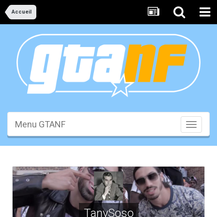
Accueil
Menu GTANF
Toggle
navigati
TanySoso