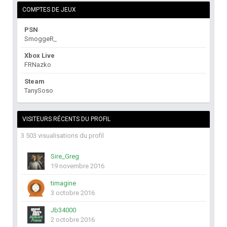
COMPTES DE JEUX
PSN
SmoggeR_
Xbox Live
FRNazko
Steam
TanySoso
VISITEURS RÉCENTS DU PROFIL
3 503 visualisations du profil
Sire_Greg
19 novembre 2016
timagine
3 octobre 2016
Jb34000
2 octobre 2016