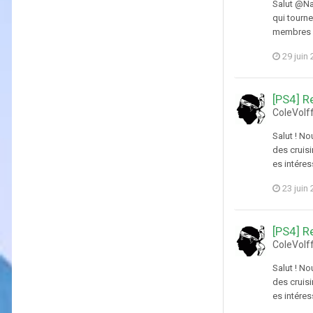
Salut @Na
qui tourn
membres à 
29 juin
[PS4] R
ColeVolf
Salut ! N
des cruisi
es intéres
23 juin
[PS4] R
ColeVolf
Salut ! N
des cruisi
es intéres