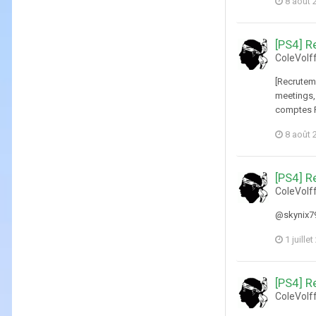
8 août 
[PS4] R
ColeVolf
[Recrutem
meetings,
comptes PS
8 août 
[PS4] R
ColeVolf
@skynix79
1 juille
[PS4] R
ColeVolf