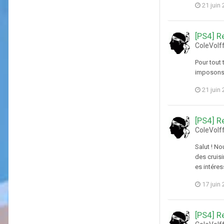
21 juin
[PS4] R
ColeVolf
Pour tout 
imposons 
21 juin
[PS4] R
ColeVolf
Salut ! N
des cruisi
es intéres
17 juin
[PS4] R