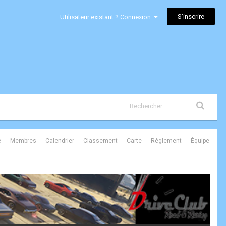
S’inscrire
Utilisateur existant ? Connexion
é
Membres
Calendrier
Classement
Carte
Règlement
Équipe