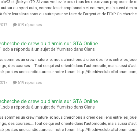
cio93 et @skynix79! Si vous voulez je peux tous les deux vous proposez de r
e autour du sport auto, comme les championnats et courses, mais aussi des ba
faire leurs livraisons ou autre pour se faire de l'argent et de l'EXP. On cherche
 2017
619 réponses
echerche de crew ou d'amis sur GTA Online
f_scb a répondu à un sujet de Yumitso dans
Clans
ous sommes un crew mature, et nous cherchons à créer des liens entre les jou
ngs, des courses.... Tout ce qui est orienté dans l'automobile, mais aussi d'autre
sé, postes une candidature sur notre forum: http://thedriveclub.clicforum.com/i
 2017
619 réponses
echerche de crew ou d'amis sur GTA Online
f_scb a répondu à un sujet de Yumitso dans
Clans
ous sommes un crew mature, et nous cherchons à créer des liens entre les jou
ngs, des courses.... Tout ce qui est orienté dans l'automobile, mais aussi d'autre
sé, postes une candidature sur notre forum: http://thedriveclub.clicforum.com/i