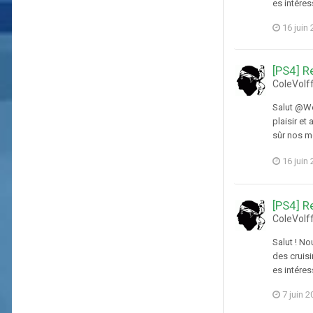
es intéres
16 juin
[PS4] R
ColeVolf
Salut @We
plaisir et
sûr nos m
16 juin
[PS4] R
ColeVolf
Salut ! N
des cruisi
es intéres
7 juin 