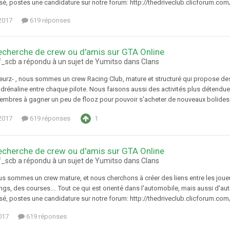
sé, postes une candidature sur notre forum: http://thedriveclub.clicforum.com/i
 2017
619 réponses
echerche de crew ou d'amis sur GTA Online
f_scb a répondu à un sujet de Yumitso dans
Clans
urz- , nous sommes un crew Racing Club, mature et structuré qui propose de
 adrénaline entre chaque pilote. Nous faisons aussi des activités plus détend
embres à gagner un peu de flooz pour pouvoir s'acheter de nouveaux bolides. S
 2017
619 réponses
1
echerche de crew ou d'amis sur GTA Online
f_scb a répondu à un sujet de Yumitso dans
Clans
ous sommes un crew mature, et nous cherchons à créer des liens entre les jou
ngs, des courses.... Tout ce qui est orienté dans l'automobile, mais aussi d'autre
sé, postes une candidature sur notre forum: http://thedriveclub.clicforum.com/i
2017
619 réponses