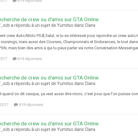
2017
619 réponses
echerche de crew ou d'amis sur GTA Online
f_scb a répondu à un sujet de Yumitso dans
Clans
ent crew Auto/Moto PS4] Salut, si tu es intéressé pour rejoindre un crew auto
 cruisings, mais aussi des Courses, Championnats et Endurances, le tout da
N, mais bien des amis à qui tu peux parler via notre Conversation Messenger, a
2017
619 réponses
echerche de crew ou d'amis sur GTA Online
f_scb a répondu à un sujet de Yumitso dans
Clans
 quand on dit casque, ça veut aussi dire micro, c'est pour que l'on puisse c
t 2017
619 réponses
echerche de crew ou d'amis sur GTA Online
f_scb a répondu à un sujet de Yumitso dans
Clans