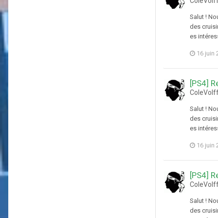
ColeVolf
Salut ! N
des cruisi
es intéres
16 juin
[PS4] R
ColeVolf
Salut ! N
des cruisi
es intéres
16 juin
[PS4] R
ColeVolf
Salut ! N
des cruisi