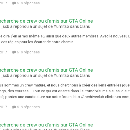
 2017
619 réponses
echerche de crew ou d'amis sur GTA Online
f_scb a répondu à un sujet de Yumitso dans
Clans
te dire, j'en ai moi même 16, ainsi que deux autres membres. Avec le nouveau 
ces règles pour les écarter de notre chemin
 2017
619 réponses
echerche de crew ou d'amis sur GTA Online
f_scb a répondu à un sujet de Yumitso dans
Clans
ous sommes un crew mature, et nous cherchons à créer des liens entre les jou
ngs, des courses.... Tout ce qui est orienté dans l'automobile, mais aussi d'autre
sé, postes une candidature sur notre forum: http://thedriveclub.clicforum.com/i
 2017
619 réponses
echerche de crew ou d'amis sur GTA Online