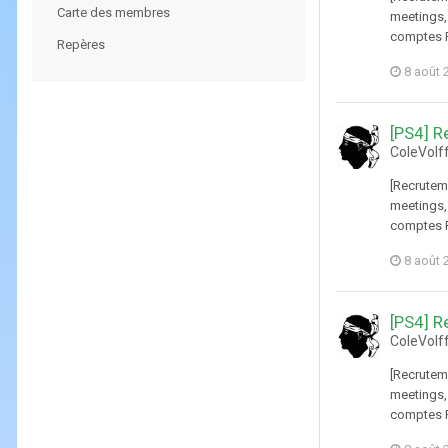
Carte des membres
meetings,
comptes PS
Repères
8 août 
[PS4] R
ColeVolf
[Recrutem
meetings,
comptes PS
8 août 
[PS4] R
ColeVolf
[Recrutem
meetings,
comptes PS