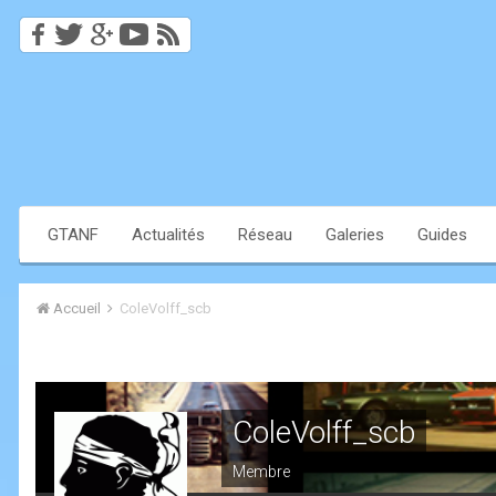
GTANF
Actualités
Réseau
Galeries
Guides
Accueil
ColeVolff_scb
ColeVolff_scb
Membre