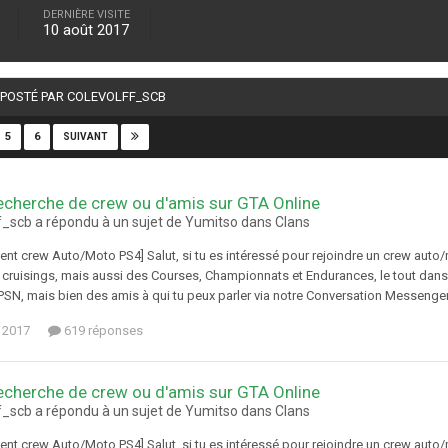
DERNIÈRE VISITE
10 août 2017
É POSTÉ PAR COLEVOLFF_SCB
Page 1 sur 6
5
6
SUIVANT
echerche de crew ou d'amis sur GTA Online
f_scb a répondu à un sujet de Yumitso dans
Clans
ent crew Auto/Moto PS4] Salut, si tu es intéressé pour rejoindre un crew auto
 cruisings, mais aussi des Courses, Championnats et Endurances, le tout da
N, mais bien des amis à qui tu peux parler via notre Conversation Messenger, a
 2017
619 réponses
echerche de crew ou d'amis sur GTA Online
f_scb a répondu à un sujet de Yumitso dans
Clans
ent crew Auto/Moto PS4] Salut, si tu es intéressé pour rejoindre un crew auto