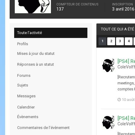
COMPTEUR DE CONTENUS
INSCRIPTION
137
3 avril 2016
TOUT CE QUI A ÉT
Toute l’activité
1
2
3
4
Profils
Mises à jour du statut
[PS4] R
Réponses à un statut
ColeVolf
Forums
[Recrutem
meetings,
Sujets
comptes PS
Messages
10 août
Calendrier
Évènements
[PS4] R
ColeVolf
Commentaires de l’évènement
[Recrutem