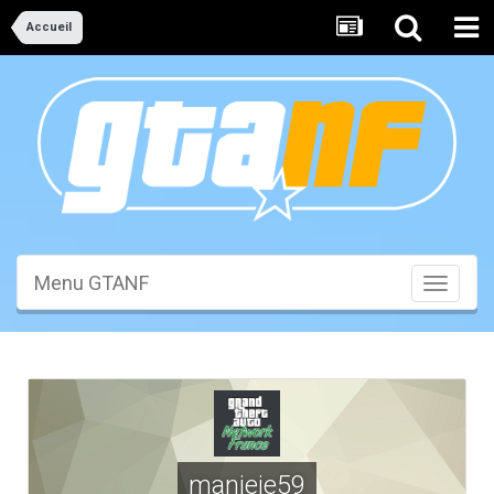
Accueil
Menu GTANF
Toggle
navigati
manjeje59