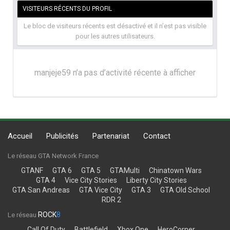
VISITEURS RÉCENTS DU PROFIL
Le bloc de visiteurs récents est désactivé et il n’est pas visible
pour les autres utilisateurs.
manjeje59 n’a pas d’activité récente à afficher
Accueil
Publicités
Partenariat
Contact
Le réseau GTA Network France
GTANF
GTA 6
GTA 5
GTAMulti
Chinatown Wars
GTA 4
Vice City Stories
Liberty City Stories
GTA San Andreas
GTA Vice City
GTA 3
GTA Old School
RDR 2
ROCK
8
Le réseau
Call Of Duty
Battlefield
Xbox One
HeroCorner