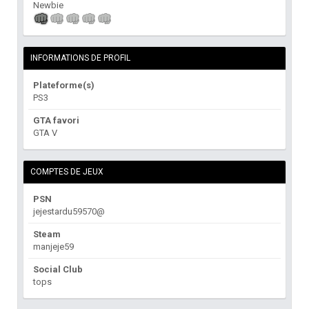
Newbie
INFORMATIONS DE PROFIL
Plateforme(s)
PS3
GTA favori
GTA V
COMPTES DE JEUX
PSN
jejestardu59570@
Steam
manjeje59
Social Club
tops