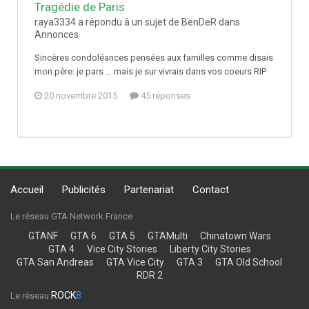
Tragédie de Paris
raya3334 a répondu à un sujet de BenDeR dans
Annonces
Sincères condoléances pensées aux familles comme disais
mon père: je pars ... mais je sur vivrais dans vos coeurs RIP
20 novembre 2015
45 réponses
Accueil
Publicités
Partenariat
Contact
Le réseau GTA Network France
GTANF
GTA 6
GTA 5
GTAMulti
Chinatown Wars
GTA 4
Vice City Stories
Liberty City Stories
GTA San Andreas
GTA Vice City
GTA 3
GTA Old School
RDR 2
ROCK
8
Le réseau