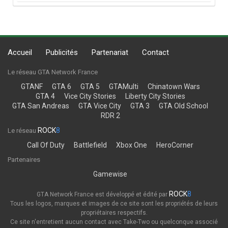
Accueil
Publicités
Partenariat
Contact
Le réseau GTA Network France
GTANF
GTA 6
GTA 5
GTAMulti
Chinatown Wars
GTA 4
Vice City Stories
Liberty City Stories
GTA San Andreas
GTA Vice City
GTA 3
GTA Old School
RDR 2
ROCK
8
Le réseau
Call Of Duty
Battlefield
Xbox One
HeroCorner
Partenaires
Gamewise
ROCK
8
GTA Network France est développé et édité par
Tous les logos, marques et images de ce site sont les propriétés de leurs
propriétaires respectifs.
Ce site n'entretient aucun contact avec Take-Two ou quelconque associé