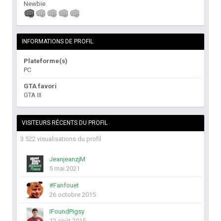
Newbie
INFORMATIONS DE PROFIL
Plateforme(s)
PC
GTA favori
GTA III
VISITEURS RÉCENTS DU PROFIL
3 522 visualisations du profil
JeanjeanzjM
5 mai 2021
#Fanfouet
26 octobre 2015
IFoundPigsy
12 août 2015