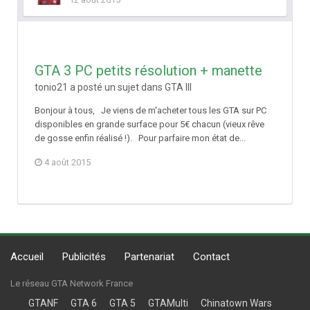
GTA 3 PC petits résolution + manette
tonio21 a posté un sujet dans
GTA III
Bonjour à tous, Je viens de m'acheter tous les GTA sur PC
disponibles en grande surface pour 5€ chacun (vieux rêve
de gosse enfin réalisé !). Pour parfaire mon état de...
4 août 2015
Accueil
Publicités
Partenariat
Contact
Le réseau GTA Network France
GTANF
GTA 6
GTA 5
GTAMulti
Chinatown Wars