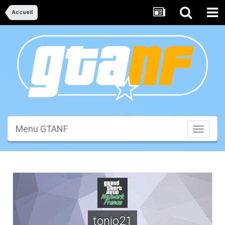
Accueil
Menu GTANF
Toggle
navigati
tonio21