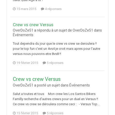
15 mars 2015
4 réponses
Crew vs crew Versus
OverDoZe51 a répondu à un sujet de OverDoZe51 dans
Événements
Tout dependra du jour que le crew vs crew se deroulera !!
pour le top fun c'est un 4vs4 je croit mais apres pour l'autre
versus nous pouvons etre 8vs8 !!
19 février 2015
5 réponses
Crew vs crew Versus
OverDoZe51 a posté un sujet dans
Événements
Salut a toutes et tous Mon crew les Los Santos Bikers
Familly recherche d'autres crews pour un duel en Versus !!
Ce crew vs crew se déroulera comme ceci : - Versus Top...
15 février 2015
5 réponses