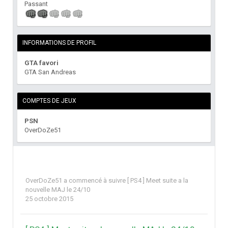
Passant
INFORMATIONS DE PROFIL
GTA favori
GTA San Andreas
COMPTES DE JEUX
PSN
OverDoZe51
OverDoZe51
a commencé à suivre
[ PS4 ] Meet suite a la
nouvelle MAJ le 24/10
25 octobre 2015