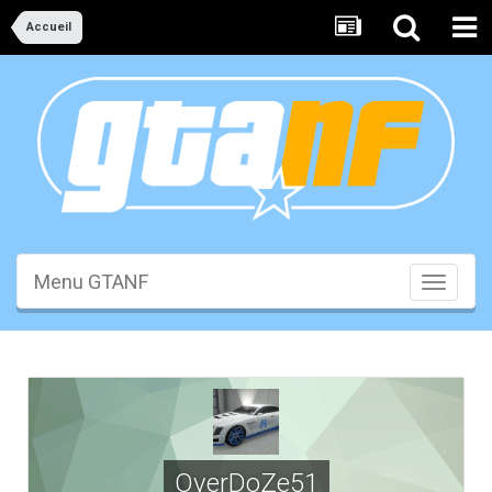
Accueil
Menu GTANF
Toggle
navigati
OverDoZe51