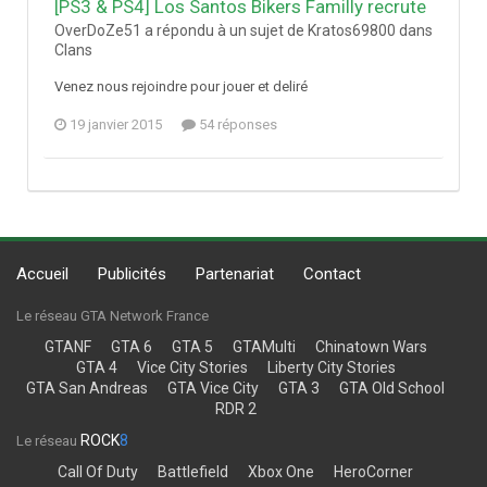
[PS3 & PS4] Los Santos Bikers Familly recrute
OverDoZe51 a répondu à un sujet de Kratos69800 dans
Clans
Venez nous rejoindre pour jouer et deliré
19 janvier 2015
54 réponses
Accueil
Publicités
Partenariat
Contact
Le réseau GTA Network France
GTANF
GTA 6
GTA 5
GTAMulti
Chinatown Wars
GTA 4
Vice City Stories
Liberty City Stories
GTA San Andreas
GTA Vice City
GTA 3
GTA Old School
RDR 2
ROCK
8
Le réseau
Call Of Duty
Battlefield
Xbox One
HeroCorner