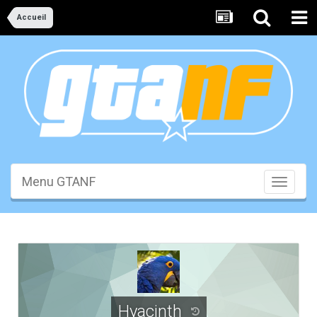
Accueil
Menu GTANF
Toggle
navigati
Hyacinth