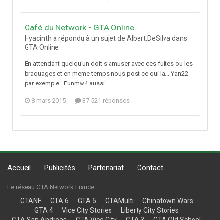
Café du Network - GTA Online
Hyacinth a répondu à un sujet de Albert.DeSilva dans
GTA Online
En attendant quelqu'un doit s'amuser avec ces fuites ou les
braquages et en meme temps nous post ce qui la... Yan22
par exemple...Funmw4 aussi
8 mars 2015
37 521 réponses
Accueil
Publicités
Partenariat
Contact
Le réseau GTA Network France
GTANF
GTA 6
GTA 5
GTAMulti
Chinatown Wars
GTA 4
Vice City Stories
Liberty City Stories
GTA San Andreas
GTA Vice City
GTA 3
GTA Old School