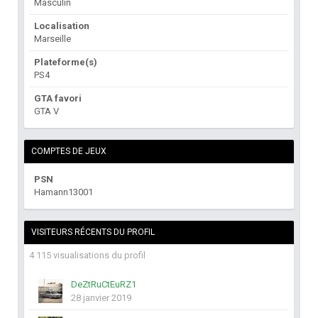
Masculin
Localisation
Marseille
Plateforme(s)
PS4
GTA favori
GTA V
COMPTES DE JEUX
PSN
Hamann13001
VISITEURS RÉCENTS DU PROFIL
4 115 visualisations du profil
DeZtRuCtEuRZ1
28 janvier 2019