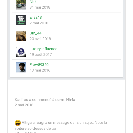
Nh4a
31 mai 2018
Elias13
2 mai 2018
Brn_44
20 avril 2018
Luxury Influence
19 août 2017
Flow89340
13 mai 2016
Kadirou
a commencé à suivre
Nh4a
2 mai 2018
Altiga
a réagi à un message dans un sujet:
Note la
voiture au-dessus de toi