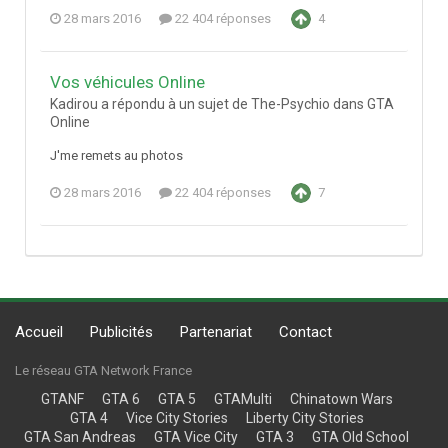
28 mars 2016
22 404 réponses
4
Vos véhicules Online
Kadirou a répondu à un sujet de The-Psychio dans
GTA
Online
J'me remets au photos
28 mars 2016
22 404 réponses
7
Accueil
Publicités
Partenariat
Contact
Le réseau GTA Network France
GTANF
GTA 6
GTA 5
GTAMulti
Chinatown Wars
GTA 4
Vice City Stories
Liberty City Stories
GTA San Andreas
GTA Vice City
GTA 3
GTA Old School