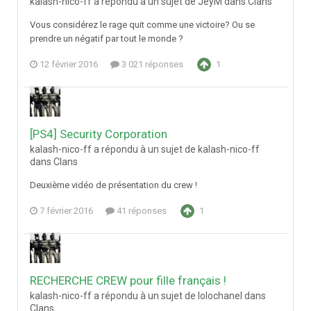
kalash-nico-ff a répondu à un sujet de JeyM dans
Clans
Vous considérez le rage quit comme une victoire? Ou se
prendre un négatif par tout le monde ?
12 février 2016
3 021 réponses
1
[PS4] Security Corporation
kalash-nico-ff a répondu à un sujet de kalash-nico-ff
dans
Clans
Deuxième vidéo de présentation du crew !
7 février 2016
41 réponses
1
RECHERCHE CREW pour fille français !
kalash-nico-ff a répondu à un sujet de lolochanel dans
Clans