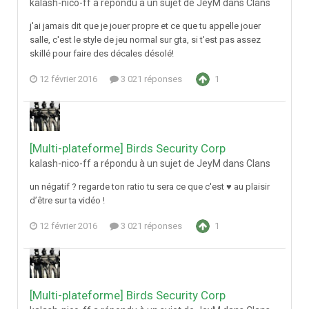
kalash-nico-ff a répondu à un sujet de JeyM dans
Clans
j'ai jamais dit que je jouer propre et ce que tu appelle jouer
salle, c'est le style de jeu normal sur gta, si t'est pas assez
skillé pour faire des décales désolé!
12 février 2016
3 021 réponses
1
[Multi-plateforme] Birds Security Corp
kalash-nico-ff a répondu à un sujet de JeyM dans
Clans
un négatif ? regarde ton ratio tu sera ce que c'est ♥ au plaisir
d’être sur ta vidéo !
12 février 2016
3 021 réponses
1
[Multi-plateforme] Birds Security Corp