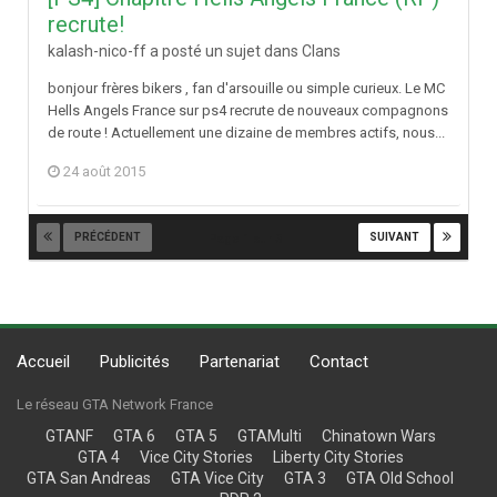
recrute!
kalash-nico-ff a posté un sujet dans
Clans
bonjour frères bikers , fan d'arsouille ou simple curieux. Le MC
Hells Angels France sur ps4 recrute de nouveaux compagnons
de route ! Actuellement une dizaine de membres actifs, nous...
24 août 2015
PRÉCÉDENT
SUIVANT
Page 1 sur 3
Accueil
Publicités
Partenariat
Contact
Le réseau GTA Network France
GTANF
GTA 6
GTA 5
GTAMulti
Chinatown Wars
GTA 4
Vice City Stories
Liberty City Stories
GTA San Andreas
GTA Vice City
GTA 3
GTA Old School