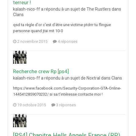
terreur !
kalash-nico-ff a répondu à un sujet de The Rustlers dans
Clans
qsd ta règle d'or c'est d’être une victime ptdrrr tu flingue
personne quand jtai mit 10-0
2 novembre 2015
4 réponses
Recherche crew Rp [ps4]
kalash-nico-ff a répondu à un sujet de Noxtral dans
Clans
https://www.facebook.com/Security-Corporation-GTA-Online-
1445412859070232/ si sa t’intéresse contacte moi !
19 octobre 2015
3 réponses
[PS4] Chapitre Hells Angels France (RP)