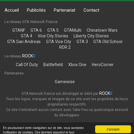
Accueil
Publicités
Partenariat
Contact
Le réseau GTA Network France
GTANF
GTA 6
GTA 5
GTAMulti
Chinatown Wars
GTA 4
Vice City Stories
Liberty City Stories
GTA San Andreas
GTA Vice City
GTA 3
GTA Old School
RDR 2
ROCK
8
Le réseau
Call Of Duty
Battlefield
Xbox One
HeroCorner
Partenaires
Gamewise
ROCK
8
GTA Network France est développé et édité par
Tous les logos, marques et images de ce site sont les propriétés de leurs
propriétaires respectifs.
Ce site n'entretient aucun contact avec Take-Two ou quelconque associé
du développeur.
Thème
Politique de confidentialité
En poursuivant votre navigation sur ce site, vous acceptez
J'accepte
l’utilisation de cookies. Ces derniers assurent le bon
GTA Network France