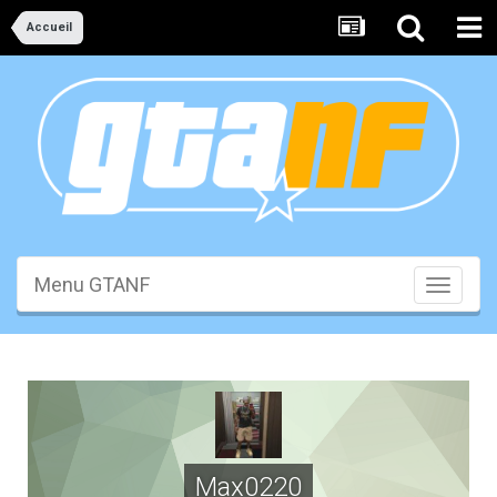
Accueil
Menu GTANF
Toggle
navigati
Max0220