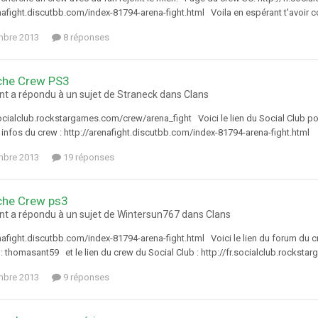
enafight.discutbb.com/index-81794-arena-fight.html Voila en espérant t'avoir 
mbre 2013
8 réponses
che Crew PS3
t a répondu à un sujet de Straneck dans
Clans
.socialclub.rockstargames.com/crew/arena_fight Voici le lien du Social Club po
 infos du crew : http://arenafight.discutbb.com/index-81794-arena-fight.html
mbre 2013
19 réponses
che Crew ps3
t a répondu à un sujet de Wintersun767 dans
Clans
nafight.discutbb.com/index-81794-arena-fight.html Voici le lien du forum du cre
thomasant59 et le lien du crew du Social Club : http://fr.socialclub.rocks
mbre 2013
9 réponses