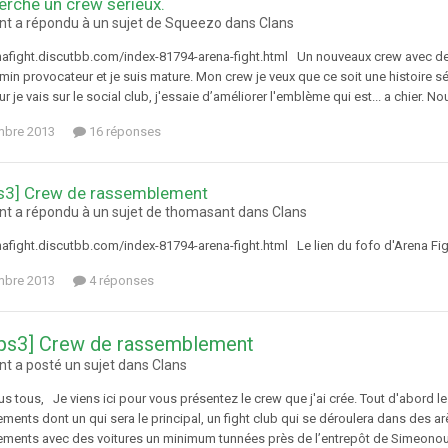
erche un crew sérieux.
t a répondu à un sujet de Squeezo dans
Clans
enafight.discutbb.com/index-81794-arena-fight.html Un nouveaux crew avec des é
in provocateur et je suis mature. Mon crew je veux que ce soit une histoire sér
r je vais sur le social club, j'essaie d’améliorer l'emblème qui est... a chier. 
mbre 2013
16 réponses
ps3] Crew de rassemblement
t a répondu à un sujet de thomasant dans
Clans
enafight.discutbb.com/index-81794-arena-fight.html Le lien du fofo d'Arena Fi
mbre 2013
4 réponses
 ps3] Crew de rassemblement
t a posté un sujet dans
Clans
us tous, Je viens ici pour vous présentez le crew que j'ai crée. Tout d'abord le 
ents dont un qui sera le principal, un fight club qui se déroulera dans des ar
ments avec des voitures un minimum tunnées près de l’entrepôt de Simeon ​ou