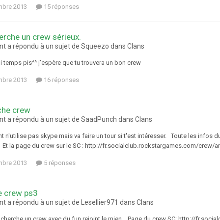
mbre 2013
15 réponses
erche un crew sérieux.
t a répondu à un sujet de Squeezo dans
Clans
i temps pis^^ j’espère que tu trouvera un bon crew
mbre 2013
16 réponses
che crew
t a répondu à un sujet de SaadPunch dans
Clans
t n'utilise pas skype mais va faire un tour si t'est intéresser. Toute les infos
l Et la page du crew sur le SC : http://fr.socialclub.rockstargames.com/crew
mbre 2013
5 réponses
e crew ps3
t a répondu à un sujet de Lesellier971 dans
Clans
tu cherche un crew avec du fun rejoint le mien. Page du crew SC: http://fr.so