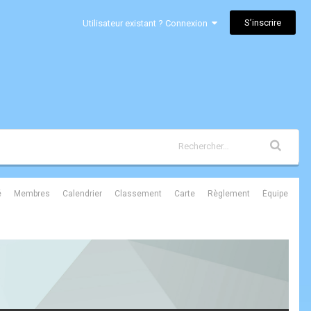
S’inscrire
Utilisateur existant ? Connexion
é
Membres
Calendrier
Classement
Carte
Règlement
Équipe