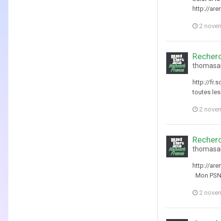
http://ar
2 nove
Recher
thomasan
http://fr
toutes les
2 nove
Recher
thomasan
http://are
Mon PSN: 
2 nove