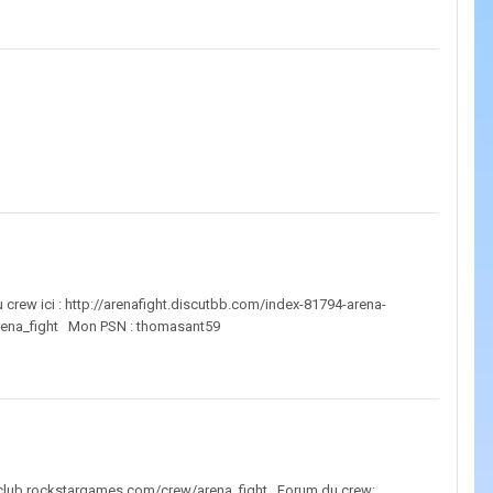
 du crew ici : http://arenafight.discutbb.com/index-81794-arena-
/arena_fight Mon PSN : thomasant59
cialclub.rockstargames.com/crew/arena_fight Forum du crew: