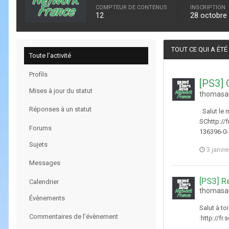
COMPTEUR DE CONTENUS
INSCRIPTION
12
28 octobre
TOUT CE QUI A ÉT
Toute l’activité
Profils
[PS3] 
Mises à jour du statut
thomasan
Réponses à un statut
Salut le m
SChttp://f
Forums
136396-0-
Sujets
3 janvi
Messages
[PS3] R
Calendrier
thomasan
Évènements
Salut à to
Commentaires de l’évènement
:http://f