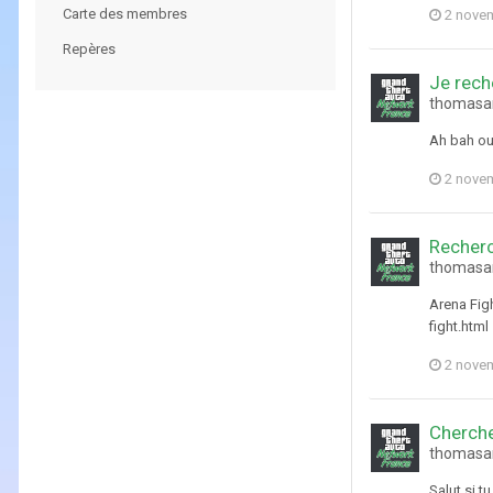
Carte des membres
2 nove
Repères
Je rech
thomasan
Ah bah ou
2 nove
Recher
thomasan
Arena Figh
fight.htm
2 nove
Cherch
thomasan
Salut si 