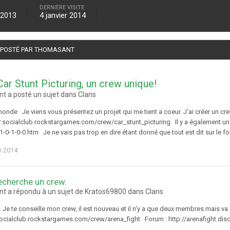
DERNIÈRE VISITE
 2013
4 janvier 2014
É POSTÉ PAR THOMASANT
Car Stunt Picturing, un crew unique!
t a posté un sujet dans
Clans
onde Je viens vous présentez un projet qui me tient a coeur. J'ai créer un crew
r.socialclub.rockstargames.com/crew/car_stunt_picturing Il y a également un f
1-0-1-0-0.htm Je ne vais pas trop en dire étant donné que tout est dit sur le
er 2014
echerche un crew.
t a répondu à un sujet de Kratos69800 dans
Clans
i. Je te conseille mon crew, il est nouveau et il n'y a que deux membres mais va
r.socialclub.rockstargames.com/crew/arena_fight Forum : http://arenafight.di