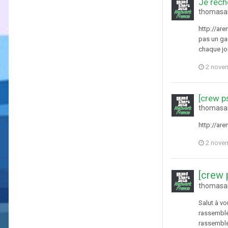
Je rech
thomasan
http://ar
pas un gam
chaque jou
2 nove
[crew 
thomasan
http://ar
2 nove
[crew
thomasan
Salut à vo
rassemblem
rassemble