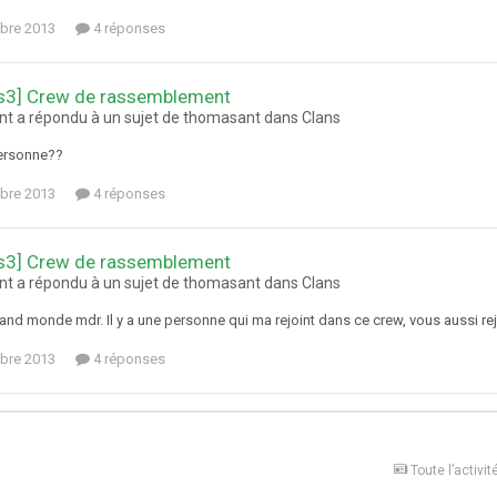
bre 2013
4 réponses
ps3] Crew de rassemblement
t a répondu à un sujet de thomasant dans
Clans
ersonne??
bre 2013
4 réponses
ps3] Crew de rassemblement
t a répondu à un sujet de thomasant dans
Clans
and monde mdr. Il y a une personne qui ma rejoint dans ce crew, vous aussi re
bre 2013
4 réponses
Toute l’activit