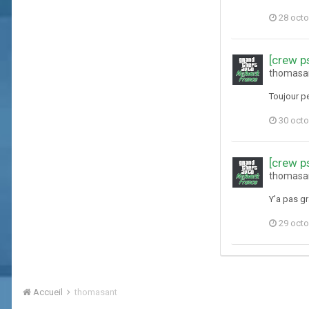
28 octo
[crew 
thomasan
Toujour p
30 octo
[crew 
thomasan
Y'a pas gr
29 octo
Accueil
thomasant